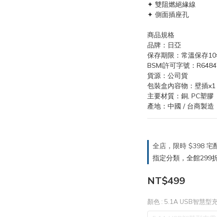
✦ 雙阻燃絕緣線
✦ 側面插座孔
商品規格  
品牌：日亞
保存期限：常溫保存10
BSMI許可字號：R6484
貨源：公司貨
包裝盒內容物：壁插x1
主要材質：銅, PC塑膠
產地：中國 / 台商製造
全店，限時 $398
指定分類，全館299折
NT$499
顏色
: 5.1A USB智慧型