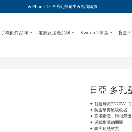
🔥iPhone 17 全系列熱銷中🔥點我購買 — !
🔥iPhone 17 全系列熱銷中🔥點我購買 — !
💕加入Q哥 Line 新好友領優惠券！🎫
🔥iPhone 17 全系列熱銷中🔥點我購買 — !
手機配件品牌
電腦及週邊品牌
Switch 2專區
盲盒 /
日亞 多孔壁
✦ 智慧辨識PD20W+QC
✦ 防雷擊突波吸收器
✦ 高溫斷電，附指示燈
✦ 過載斷電總開關
✦ 防火耐熱材質