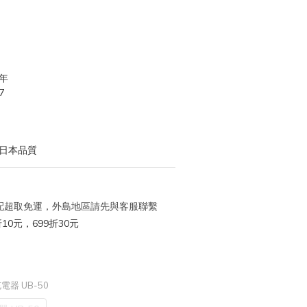
年
7
 日本品質
 宅配超取免運，外島地區請先與客服聯繫
10元，699折30元
充電器 UB-50