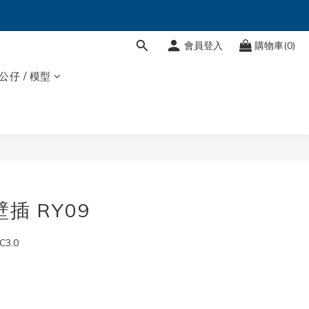
會員登入
購物車(0)
 公仔 / 模型
插 RY09
3.0