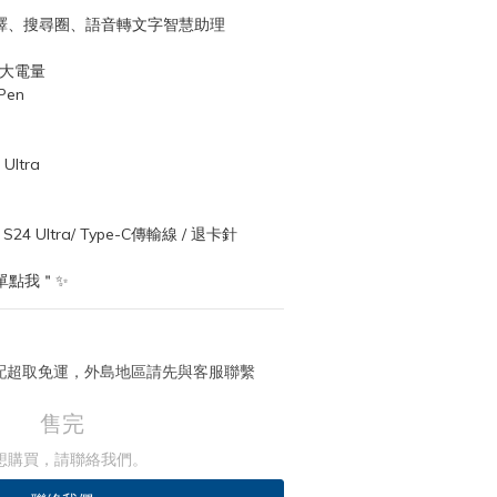
翻譯、搜尋圈、語音轉文字智慧助理
h大電量
en
Ultra
4 Ultra/ Type-C傳輸線 / 退卡針
單點我＂✨
 宅配超取免運，外島地區請先與客服聯繫
售完
想購買，請聯絡我們。