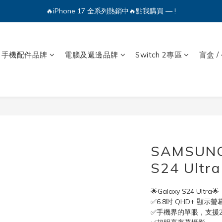
🔥iPhone 17 全系列熱銷中🔥點我購買 — !
🔥iPhone 17 全系列熱銷中🔥點我購買 — !
💕加入Q哥 Line 新好友領優惠券！🎫
🔥iPhone 17 全系列熱銷中🔥點我購買 — !
手機配件品牌
電腦及週邊品牌
Switch 2專區
盲盒 /
SAMSUNG
S24 Ultra
🌟Galaxy S24 Ultra🌟
✅6.8吋 QHD+ 顯示螢
✅手機界的單眼，支援