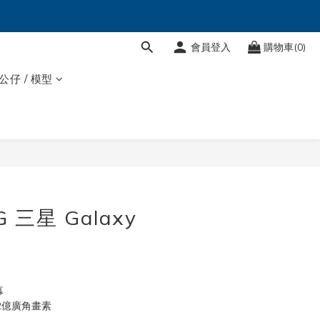
會員登入
購物車(0)
 公仔 / 模型
 三星 Galaxy
幕
2億廣角畫素