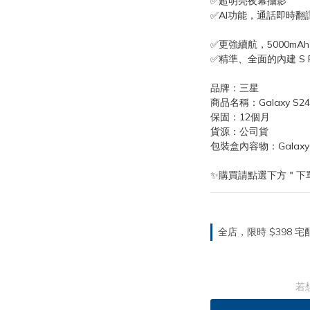
✅超明亮夜幕攝影
✅AI功能，通話即時
✅更強續航，5000mA
✅精準、全面的內建 S P
品牌：三星
商品名稱：Galaxy S24 
保固：12個月
貨源：公司貨
包裝盒內容物：Galaxy S2
✨購買請點選下方＂下
全店，限時 $398
若