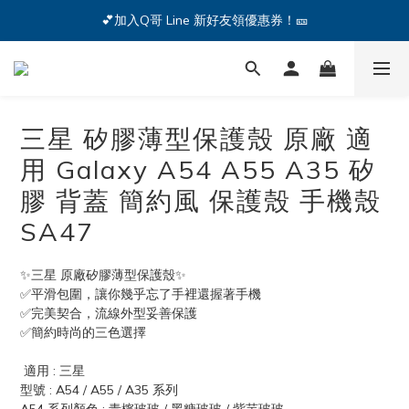
🔥iPhone 17 全系列熱銷中🔥點我購買 — !
💕加入Q哥 Line 新好友領優惠券！🎫
🔥iPhone 17 全系列熱銷中🔥點我購買 — !
三星 矽膠薄型保護殼 原廠 適
用 Galaxy A54 A55 A35 矽
膠 背蓋 簡約風 保護殼 手機殼
SA47
✨三星 原廠矽膠薄型保護殼✨
✅平滑包圍，讓你幾乎忘了手裡還握著手機
✅完美契合，流線外型妥善保護
✅簡約時尚的三色選擇
 適用 : 三星
型號 : A54 / A55 / A35 系列