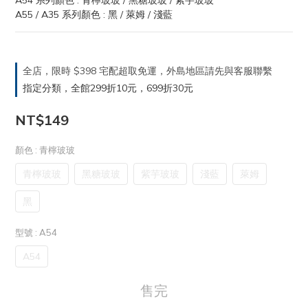
A54 系列顏色 : 青檸玻玻 / 黑糖玻玻 / 紫芋玻玻
A55 / A35 系列顏色 : 黑 / 萊姆 / 淺藍
全店，限時 $398 宅配超取免運，外島地區請先與客服聯繫
指定分類，全館299折10元，699折30元
NT$149
顏色
: 青檸玻玻
青檸玻玻
黑糖玻玻
紫芋玻玻
淺藍
萊姆
黑
型號
: A54
A54
售完