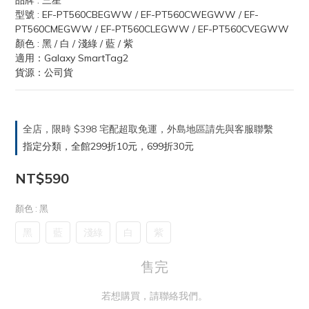
品牌 : 三星
型號 : EF-PT560CBEGWW / EF-PT560CWEGWW / EF-
PT560CMEGWW / EF-PT560CLEGWW / EF-PT560CVEGWW
顏色 : 黑 / 白 / 淺綠 / 藍 / 紫
適用：Galaxy SmartTag2
貨源：公司貨
全店，限時 $398 宅配超取免運，外島地區請先與客服聯繫
指定分類，全館299折10元，699折30元
NT$590
顏色
: 黑
黑
藍
淺綠
白
紫
售完
若想購買，請聯絡我們。