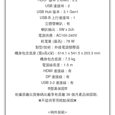
USB 連接埠：2
USB Hub 版本：3.1 Gen1
USB-B 上行連接埠：1
立體聲喇叭：有
喇叭輸出：5W x 2ch
電源供應：AC100-240V
耗電量 (最高)：78 W
類型/技術：外接電源變壓器
機身包含底座 (寬x高x深)：614.1 x 541.5 x 203.3 mm
機身包含底座：7.5 kg
電源線長度：1.5 m
HDMI 連接線：有
DP 連接線：有
USB 3.0 連接線：有
❗❗螢幕保固❗❗
依據原廠出貨條碼出廠享有原廠 36 個月產品保固期。
❌不提供零亮暗點保固❌
⭐例外規範⭐