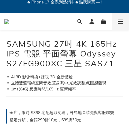
🔥iPhone 17 全系列熱銷中🔥點我購買 — !
💕加入Q哥 Line 新好友領優惠券！🎫
🔥iPhone 17 全系列熱銷中🔥點我購買 — !
SAMSUNG 27吋 4K 165Hz
IPS 電競 平面螢幕 Odyssey
S27FG900XC 三星 SAS71
✦ AI 3D 影像轉換+裸視 3D 全新體驗
✦ 立體雙聲環繞空間音效,置身其中,光效調整,氛圍感體現
✦ 1ms(GtG) 反應時間/165Hz 更新頻率
全店，限時 $398 宅配超取免運，外島地區請先與客服聯繫
指定分類，全館299折10元，699折30元