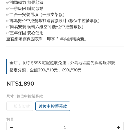
✅強勁磁力 無畏顛簸
✅一秒吸附 瞬間啟動
✅二合一安裝選項（一般支架款） 
✅專為數位中控螢幕打造背膠設計 (數位中控螢幕款）
✅簡易安裝 玩轉六維空間(數位中控螢幕款）
✅三年保固 安心使用
至官網填寫保固表單，即享 3 年內損壞換新。
全店，限時 $398 宅配超取免運，外島地區請先與客服聯繫
指定分類，全館299折10元，699折30元
NT$1,890
尺寸
: 數位中控螢幕款
一般支架款
數位中控螢幕款
數量