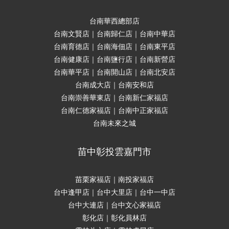
台南華西總部店
台南文賢店｜台南歸仁店｜台南中華店
台南育德店｜台南海佃店｜台南東平店
台南健康店｜台南鹽行店｜台南新營店
台南華平店｜台南開山店｜台南北安店
台南成大店｜台南安和店
台南崇善華東店｜台南新仁家福店
台南仁德家福店｜台南中正家福店
台南未來之城
苗中彰投雲嘉門市
苗栗家福店｜南投家福店
台中逢甲店｜台中大里店｜台中一中店
台中大連店｜台中文心家福店
彰化店｜彰化員林店