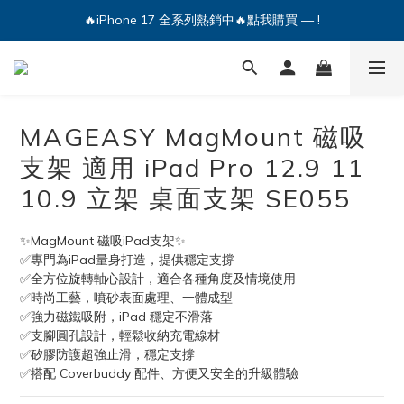
🔥iPhone 17 全系列熱銷中🔥點我購買 — !
💕加入Q哥 Line 新好友領優惠券！🎫
🔥iPhone 17 全系列熱銷中🔥點我購買 — !
MAGEASY MagMount 磁吸
支架 適用 iPad Pro 12.9 11
10.9 立架 桌面支架 SE055
✨MagMount 磁吸iPad支架✨
✅專門為iPad量身打造，提供穩定支撐
✅全方位旋轉軸心設計，適合各種角度及情境使用
✅時尚工藝，噴砂表面處理、一體成型
✅強力磁鐵吸附，iPad 穩定不滑落
✅支腳圓孔設計，輕鬆收納充電線材
✅矽膠防護超強止滑，穩定支撐
✅搭配 Coverbuddy 配件、方便又安全的升級體驗