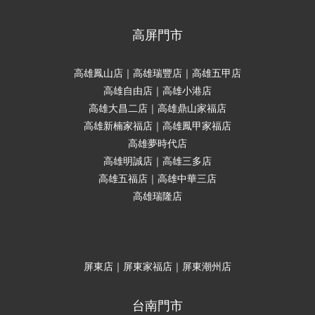
高屏門市
高雄鳳山店｜高雄瑞豐店｜高雄五甲店
高雄自由店｜高雄小港店
高雄大昌二店｜高雄鼎山家福店
高雄新楠家福店｜高雄鳳甲家福店
高雄夢時代店
高雄明誠店｜高雄三多店
高雄五福店｜高雄中華三店
高雄瑞隆店
屏東店｜屏東家福店｜屏東潮州店
台南門市