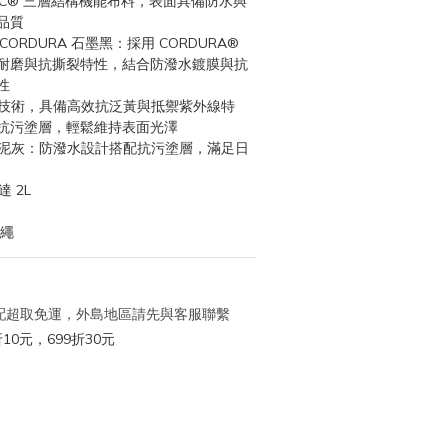
 XPAC® 三層結構機能布料，表面具備防水與
品質
、CORDURA 石墨黑：採用 CORDURA® 
耐磨與抗撕裂特性，結合防潑水鍍膜與抗
性
UV 技術，具備高效抗泛黃與抵禦紫外線特
抗污塗層，輕鬆維持表面光澤
水泥灰：防潑水設計搭配抗污塗層，滿足日
 2L
掛繩
 宅配超取免運，外島地區請先與客服聯繫
10元，699折30元