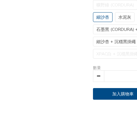
曠野綠 (CORDURA)
細沙杏
水泥灰
石墨黑 (CORDURA)
細沙杏 + 沉穩黑掛繩
XPAC白 + 沉穩黑掛
數量
加入購物車