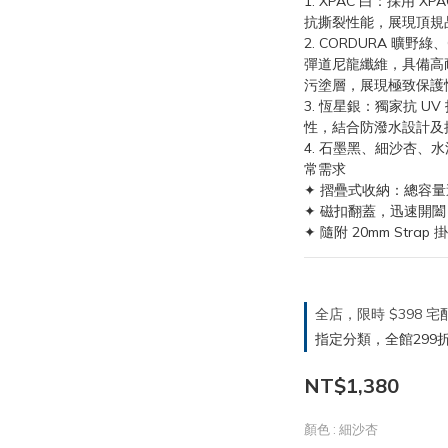
1. XPAC 白：採用
抗撕裂性能，展現頂規
2. CORDURA 曠野綠
彈道尼龍纖維，具備高
污塗層，展現極致保護
3. 恆星銀：獨家抗 
性，結合防潑水設計及
4. 石墨黑、細沙杏、
常需求
✦ 摺疊式收納：總容量達
✦ 磁扣翻蓋，迅速開闔
✦ 隨附 20mm Strap 
全店，限時 $398
指定分類，全館299折
NT$1,380
顏色
: 細沙杏