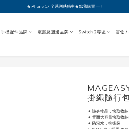
🔥iPhone 17 全系列熱銷中🔥點我購買 — !
💕加入Q哥 Line 新好友領優惠券！🎫
🔥iPhone 17 全系列熱銷中🔥點我購買 — !
手機配件品牌
電腦及週邊品牌
Switch 2專區
盲盒 /
MAGEASY
掛繩隨行包 
✦ 隨身物品，快取收納
✦ 背面大容量快取收納
✦ 防潑水，抗撕裂