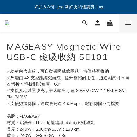
🔥iPhone 17 全系列熱銷中🔥點我購買 — !
💕加入Q哥 Line 新好友領優惠券！🎫
🔥iPhone 17 全系列熱銷中🔥點我購買 — !
MAGEASY Magnetic Wire
USB-C 磁吸收納 SE101
✅線材內含磁粉，可自動磁吸成線圈狀，方便整齊收納
✅外層由 48 支尼龍編織而成，提升整體耐用性，通過測試可 5 萬
次彎折 * 彎折測試角度：60°
✅支援多種裝置快充，最大輸出可達 60W/240W * 1.5M: 60W; 
2M: 240W
✅支援數據傳輸，速度最高達 480Mbps，輕鬆傳輸不同檔案
品牌：MAGEASY
材質：鋁合金+TPU+尼龍編織+銅+釹鐵硼磁鐵
長度：240W：200 cm/60W：150 cm
重量：240W：99g/60W：69g