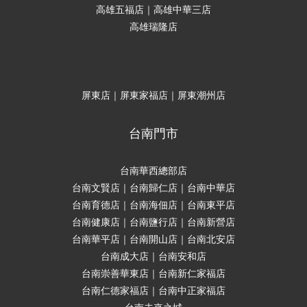
高雄五福店｜高雄中華三店
高雄瑞隆店
屏東店｜屏東家福店｜屏東潮州店
台南門市
台南華西總部店
台南文賢店｜台南歸仁店｜台南中華店
台南育德店｜台南海佃店｜台南東平店
台南健康店｜台南鹽行店｜台南新營店
台南華平店｜台南開山店｜台南北安店
台南成大店｜台南安和店
台南崇善華東店｜台南新仁家福店
台南仁德家福店｜台南中正家福店