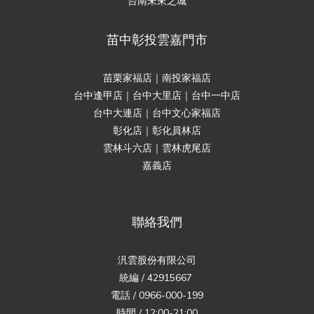
台南未來之城
苗中彰投雲嘉門市
苗栗家福店｜南投家福店
台中逢甲店｜台中大里店｜台中一中店
台中大連店｜台中文心家福店
彰化店｜彰化員林店
雲林斗六店｜雲林虎尾店
嘉義店
聯絡我們
汎雲股份有限公司
統編 / 42915667
電話 / 0966-000-199
時間 / 12:00-21:00