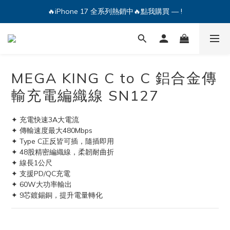
🔥iPhone 17 全系列熱銷中🔥點我購買 — !
💕加入Q哥 Line 新好友領優惠券！🎫
🔥iPhone 17 全系列熱銷中🔥點我購買 — !
MEGA KING C to C 鋁合金傳
輸充電編織線 SN127
✦ 充電快速3A大電流
✦ 傳輸速度最大480Mbps
✦ Type C正反皆可插，隨插即用
✦ 48股精密編織線，柔韌耐曲折
✦ 線長1公尺
✦ 支援PD/QC充電
✦ 60W大功率輸出
✦ 9芯鍍錫銅，提升電量轉化