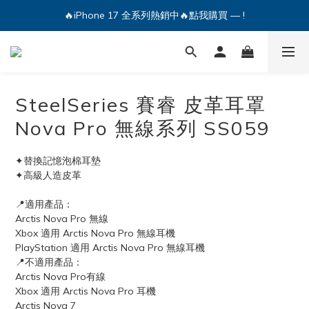
🔥iPhone 17 全系列熱銷中🔥點我購買 — !
🔥iPhone 17 全系列熱銷中🔥點我購買 — !
💕加入Q哥 Line 新好友領優惠券！🎫
🔥iPhone 17 全系列熱銷中🔥點我購買 — !
SteelSeries 賽睿 皮革耳罩
Nova Pro 無線系列 SS059
✦替換記憶泡棉耳墊
✦高級人造皮革
📍適用產品：
Arctis Nova Pro 無線
Xbox 適用 Arctis Nova Pro 無線耳機
PlayStation 適用 Arctis Nova Pro 無線耳機
📍不適用產品：
Arctis Nova Pro有線
Xbox 適用 Arctis Nova Pro 耳機
Arctis Nova 7