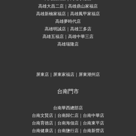
高雄大昌二店｜高雄鼎山家福店
高雄新楠家福店｜高雄鳳甲家福店
高雄夢時代店
高雄明誠店｜高雄三多店
高雄五福店｜高雄中華三店
高雄瑞隆店
屏東店｜屏東家福店｜屏東潮州店
台南門市
台南華西總部店
台南文賢店｜台南歸仁店｜台南中華店
台南育德店｜台南海佃店｜台南東平店
台南健康店｜台南鹽行店｜台南新營店