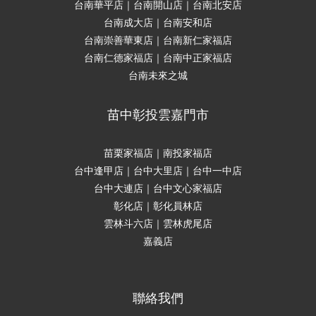
台南華平店｜台南開山店｜台南北安店
台南成大店｜台南安和店
台南崇善華東店｜台南新仁家福店
台南仁德家福店｜台南中正家福店
台南未來之城
苗中彰投雲嘉門市
苗栗家福店｜南投家福店
台中逢甲店｜台中大里店｜台中一中店
台中大連店｜台中文心家福店
彰化店｜彰化員林店
雲林斗六店｜雲林虎尾店
嘉義店
聯絡我們