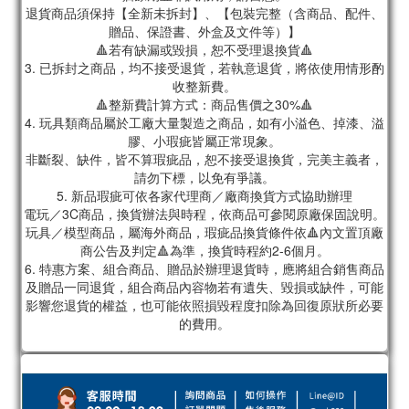
退貨商品須保持【全新未拆封】、【包裝完整（含商品、配件、
贈品、保證書、外盒及文件等）】
🔺若有缺漏或毀損，恕不受理退換貨🔺
3. 已拆封之商品，均不接受退貨，若執意退貨，將依使用情形酌
收整新費。
🔺整新費計算方式：商品售價之30%🔺
4. 玩具類商品屬於工廠大量製造之商品，如有小溢色、掉漆、溢
膠、小瑕疵皆屬正常現象。
非斷裂、缺件，皆不算瑕疵品，恕不接受退換貨，完美主義者，
請勿下標，以免有爭議。
5. 新品瑕疵可依各家代理商／廠商換貨方式協助辦理
電玩／3C商品，換貨辦法與時程，依商品可參閱原廠保固說明。
玩具／模型商品，屬海外商品，瑕疵品換貨條件依🔺內文置頂廠
商公告及判定🔺為準，換貨時程約2-6個月。
6. 特惠方案、組合商品、贈品於辦理退貨時，應將組合銷售商品
及贈品一同退貨，組合商品內容物若有遺失、毀損或缺件，可能
影響您退貨的權益，也可能依照損毀程度扣除為回復原狀所必要
的費用。