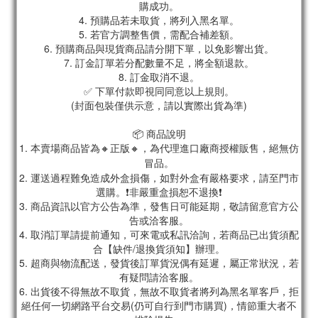
購成功。
4. 預購品若未取貨，將列入黑名單。
5. 若官方調整售價，需配合補差額。
6. 預購商品與現貨商品請分開下單，以免影響出貨。
7. 訂金訂單若分配數量不足，將全額退款。
8. 訂金取消不退。
✅ 下單付款即視同同意以上規則。
(封面包裝僅供示意，請以實際出貨為準)
📦 商品說明
1. 本賣場商品皆為
🔸正版🔸，為代理進口廠商授權販售，絕無仿
冒品。
2. 運送過程難免造成外盒損傷，如對外盒有嚴格要求，請至門市
選購。❗非嚴重盒損恕不退換❗
3. 商品資訊以官方公告為準，發售日可能延期，敬請留意官方公
告或洽客服。
4. 取消訂單請提前通知，可來電或私訊洽詢，若商品已出貨須配
合【缺件/退換貨須知】辦理。
5. 超商與物流配送，發貨後訂單貨況偶有延遲，屬正常狀況，若
有疑問請洽客服。
6. 出貨後不得無故不取貨，無故不取貨者將列為黑名單客戶，拒
絕任何一切網路平台交易(仍可自行到門市購買)，情節重大者不