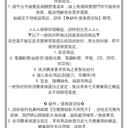
排除提告。
7. 因平台手續費及相關營運成本，線上售價與實體門市可能有所
差異，敬請理解並依需求選購。
如確定不領收該商品，請依【🔄缺件/退換貨須知】辦理。
⚠️⚠️⚠️保障你我權益，請特別注意⚠️⚠️⚠️
🔻以下一經拆封即無法回復原狀的商品🔻
在您還不確定是否要辦理退貨以前請勿拆封，售出拆封後，即不
適用退換貨規定。
1. 影音商品
2. 電腦軟體(如影音/遊戲光碟、電腦軟體、序號、CD、DVD、
VCD等)
3. 依消費者要求所為之客製化給付
4. 個人衛生用品(刮鬍刀、耳機等)等
5. 盲盒、隨機抽包、福袋等商品
一經拆封則依消費者保護法之規定，無法享有七天猶豫期之權益
且不得辦理退貨。
🔄 缺件／退換貨須知🔄
1. 請於收到包裹時錄製【完整開箱影片與照片】，須包含完整內
容物，我們將以開箱影片為依據，協助處理補寄／換貨事宜。
2. 依消費者保護法規定，享有商品收貨日起七天猶豫期的權益。
猶豫期並非試用期，請留意。