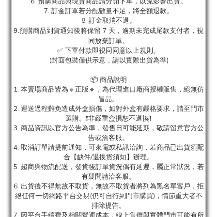
6. 預購商品與現貨商品請分開下單，以免影響出貨。
7. 訂金訂單若分配數量不足，將全額退款。
8. 訂金取消不退。
9.預購商品到貨通知後將保留 7 天，逾期未完成尾款支付者，視
同放棄訂單。
✅ 下單付款即視同同意以上規則。
(封面包裝僅供示意，請以實際出貨為準)
📦 商品說明
1. 本賣場商品皆為
🔸正版🔸，為代理進口廠商授權販售，絕無仿
冒品。
2. 運送過程難免造成外盒損傷，如對外盒有嚴格要求，請至門市
選購。❗非嚴重盒損恕不退換❗
3. 商品資訊以官方公告為準，發售日可能延期，敬請留意官方公
告或洽客服。
4. 取消訂單請提前通知，可來電或私訊洽詢，若商品已出貨須配
合【缺件/退換貨須知】辦理。
5. 超商與物流配送，發貨後訂單貨況偶有延遲，屬正常狀況，若
有疑問請洽客服。
6. 出貨後不得無故不取貨，無故不取貨者將列為黑名單客戶，拒
絕任何一切網路平台交易(仍可自行到門市購買)，情節重大者不
排除提告。
7. 因平台手續費及相關營運成本，線上售價與實體門市可能有所