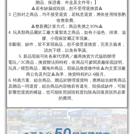
贈品、保證書、外盒及文件等）】
🔺若有缺漏或毀損，恕不受理退換貨🔺
3. 已拆封之商品，均不接受退貨，若執意退貨，將依使用情形酌
收整新費。
🔺整新費計算方式：商品售價之30%🔺
4. 玩具類商品屬於工廠大量製造之商品，如有小溢色、掉漆、溢
膠、小瑕疵皆屬正常現象。
非斷裂、缺件，皆不算瑕疵品，恕不接受退換貨，完美主義者，
請勿下標，以免有爭議。
5. 新品瑕疵可依各家代理商／廠商換貨方式協助辦理
電玩／3C商品，換貨辦法與時程，依商品可參閱原廠保固說明。
玩具／模型商品，屬海外商品，瑕疵品換貨條件依🔺內文置頂廠
商公告及判定🔺為準，換貨時程約2-6個月。
6. 特惠方案、組合商品、贈品於辦理退貨時，應將組合銷售商品
及贈品一同退貨，組合商品內容物若有遺失、毀損或缺件，可能
影響您退貨的權益，也可能依照損毀程度扣除為回復原狀所必要
的費用。