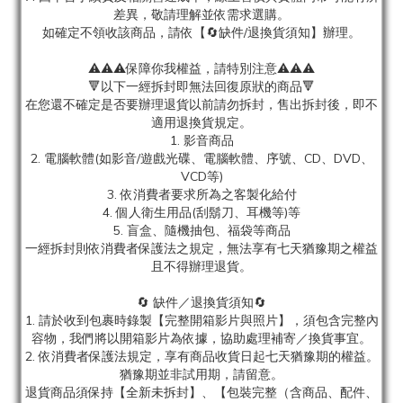
差異，敬請理解並依需求選購。
如確定不領收該商品，請依【🔄缺件/退換貨須知】辦理。
⚠️⚠️⚠️保障你我權益，請特別注意⚠️⚠️⚠️
🔻以下一經拆封即無法回復原狀的商品🔻
在您還不確定是否要辦理退貨以前請勿拆封，售出拆封後，即不
適用退換貨規定。
1. 影音商品
2. 電腦軟體(如影音/遊戲光碟、電腦軟體、序號、CD、DVD、
VCD等)
3. 依消費者要求所為之客製化給付
4. 個人衛生用品(刮鬍刀、耳機等)等
5. 盲盒、隨機抽包、福袋等商品
一經拆封則依消費者保護法之規定，無法享有七天猶豫期之權益
且不得辦理退貨。
🔄 缺件／退換貨須知🔄
1. 請於收到包裹時錄製【完整開箱影片與照片】，須包含完整內
容物，我們將以開箱影片為依據，協助處理補寄／換貨事宜。
2. 依消費者保護法規定，享有商品收貨日起七天猶豫期的權益。
猶豫期並非試用期，請留意。
退貨商品須保持【全新未拆封】、【包裝完整（含商品、配件、