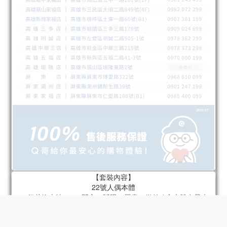
【套裝內容】
22號人偶本體
22個替換表情 x 4（開心、眨眼、嚴肅、微笑 / 含本體自帶表
情）
22個替換手型 x 6組（指向手、持槍手、放鬆手、拳頭、張開