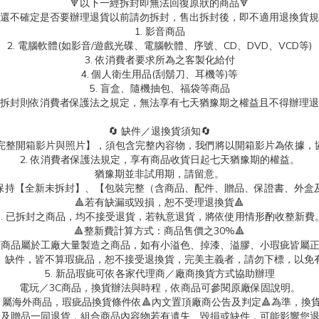
🔻以下一經拆封即無法回復原狀的商品🔻
還不確定是否要辦理退貨以前請勿拆封，售出拆封後，即不適用退換貨規
1. 影音商品
2. 電腦軟體(如影音/遊戲光碟、電腦軟體、序號、CD、DVD、VCD等)
3. 依消費者要求所為之客製化給付
4. 個人衛生用品(刮鬍刀、耳機等)等
5. 盲盒、隨機抽包、福袋等商品
拆封則依消費者保護法之規定，無法享有七天猶豫期之權益且不得辦理退
🔄 缺件／退換貨須知🔄
製【完整開箱影片與照片】，須包含完整內容物，我們將以開箱影片為依據，
2. 依消費者保護法規定，享有商品收貨日起七天猶豫期的權益。
猶豫期並非試用期，請留意。
保持【全新未拆封】、【包裝完整（含商品、配件、贈品、保證書、外盒
🔺若有缺漏或毀損，恕不受理退換貨🔺
3. 已拆封之商品，均不接受退貨，若執意退貨，將依使用情形酌收整新費
🔺整新費計算方式：商品售價之30%🔺
具類商品屬於工廠大量製造之商品，如有小溢色、掉漆、溢膠、小瑕疵皆屬
、缺件，皆不算瑕疵品，恕不接受退換貨，完美主義者，請勿下標，以免
5. 新品瑕疵可依各家代理商／廠商換貨方式協助辦理
電玩／3C商品，換貨辦法與時程，依商品可參閱原廠保固說明。
屬海外商品，瑕疵品換貨條件依🔺內文置頂廠商公告及判定🔺為準，換貨
商品及贈品一同退貨，組合商品內容物若有遺失、毀損或缺件，可能影響您