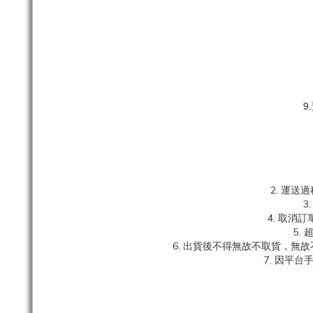
9
2. 運
3
4. 取
5.
6. 出貨後不得無故不取貨，無
7. 因平