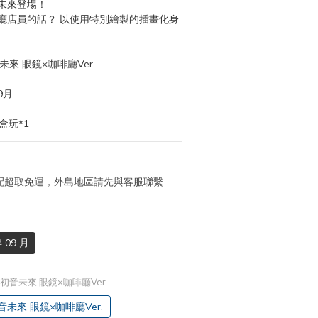
未來登場！
廳店員的話？ 以使用特別繪製的插畫化身
音未來 眼鏡×咖啡廳Ver.
9月
盒玩*1
 宅配超取免運，外島地區請先與客服聯繫
 09 月
DE 初音未來 眼鏡×咖啡廳Ver.
 初音未來 眼鏡×咖啡廳Ver.