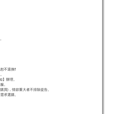
。
單。
恕不退換❗
服。
知】辦理。
客服。
市購買)，情節重大者不排除提告。
依需求選購。