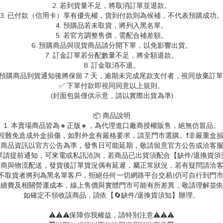
2. 若到貨量不足，將取消訂單並退款。
3. 已付款（信用卡）享有優先權，貨到付款則為候補，不代表預購成功
4. 預購品若未取貨，將列入黑名單。
5. 若官方調整售價，需配合補差額。
6. 預購商品與現貨商品請分開下單，以免影響出貨。
7. 訂金訂單若分配數量不足，將全額退款。
8. 訂金取消不退。
.預購商品到貨通知後將保留 7 天，逾期未完成尾款支付者，視同放棄訂
✅ 下單付款即視同同意以上規則。
(封面包裝僅供示意，請以實際出貨為準)
📦 商品說明
1. 本賣場商品皆為
🔸正版🔸，為代理進口廠商授權販售，絕無仿冒品。
送過程難免造成外盒損傷，如對外盒有嚴格要求，請至門市選購。❗非嚴重盒損
. 商品資訊以官方公告為準，發售日可能延期，敬請留意官方公告或洽客
消訂單請提前通知，可來電或私訊洽詢，若商品已出貨須配合【缺件/退換貨須
 超商與物流配送，發貨後訂單貨況偶有延遲，屬正常狀況，若有疑問請洽
故不取貨者將列為黑名單客戶，拒絕任何一切網路平台交易(仍可自行到門
台手續費及相關營運成本，線上售價與實體門市可能有所差異，敬請理解並
如確定不領收該商品，請依【🔄缺件/退換貨須知】辦理。
⚠️⚠️⚠️保障你我權益，請特別注意⚠️⚠️⚠️