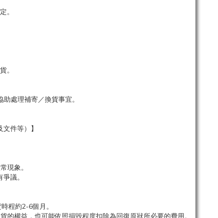
定。
貨。
協助處理補寄／換貨事宜。
及文件等）】
。
正常現象。
有爭議。
時程約2-6個月。
退貨的權益，也可能依照損毀程度扣除為回復原狀所必要的費用。