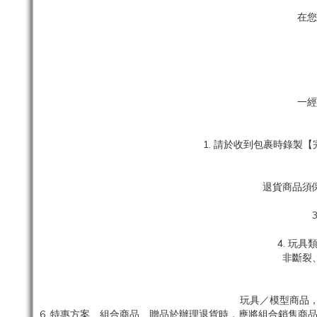
在您
一經
1. 請於收到包裹時錄
退貨商品須
4. 玩
非斷裂
玩具／模型商品，
6. 特惠方案、組合商品、贈品於辦理退貨時，應將組合銷售