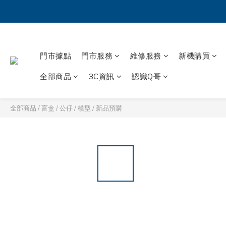
門市據點
門市服務
維修服務
新機購買
全部商品
3C資訊
認識Q哥
全部商品
/
盲盒 / 公仔 / 模型
/
新品預購