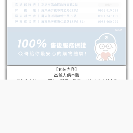
【套裝內容】
22號人偶本體
22個替換表情 x 4（開心、眨眼、嚴肅、微笑 / 含本體自帶表
情）
22個替換手型 x 6組（指向手、持槍手、放鬆手、拳頭、張開
手、持物手 / 含本體自帶手）
肩包
火箭筒
底座
22號專屬頭盔
摩托車 - 型號2