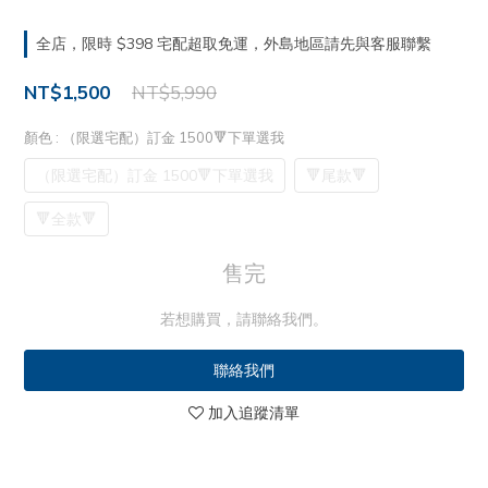
全店，限時 $398 宅配超取免運，外島地區請先與客服聯繫
NT$1,500
NT$5,990
顏色
: （限選宅配）訂金 1500🔻下單選我
（限選宅配）訂金 1500🔻下單選我
🔻尾款🔻
🔻全款🔻
售完
若想購買，請聯絡我們。
聯絡我們
加入追蹤清單