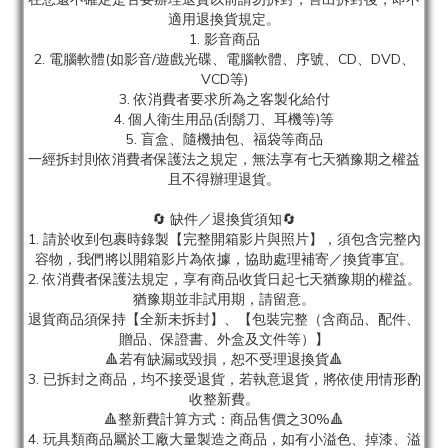
適用退換貨規定。
1. 影音商品
2. 電腦軟體(如影音/遊戲光碟、電腦軟體、序號、CD、DVD、
VCD等)
3. 依消費者要求所為之客製化給付
4. 個人衛生用品(刮鬍刀、耳機等)等
5. 盲盒、隨機抽包、福袋等商品
一經拆封則依消費者保護法之規定，無法享有七天猶豫期之權益
且不得辦理退貨。
🔄 缺件／退換貨須知🔄
1. 請於收到包裹時錄製【完整開箱影片與照片】，須包含完整內
容物，我們將以開箱影片為依據，協助處理補寄／換貨事宜。
2. 依消費者保護法規定，享有商品收貨日起七天猶豫期的權益。
猶豫期並非試用期，請留意。
退貨商品須保持【全新未拆封】、【包裝完整（含商品、配件、
贈品、保證書、外盒及文件等）】
🔺若有缺漏或毀損，恕不受理退換貨🔺
3. 已拆封之商品，均不接受退貨，若執意退貨，將依使用情形酌
收整新費。
🔺整新費計算方式：商品售價之30%🔺
4. 玩具類商品屬於工廠大量製造之商品，如有小溢色、掉漆、溢