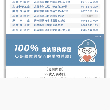
【套裝內容】
立即購買
22號人偶本體
22個替換表情 x 4（開心、眨眼、嚴肅、微笑 / 含本體自帶表
情）
22個替換手型 x 6組（指向手、持槍手、放鬆手、拳頭、張開
手、持物手 / 含本體自帶手）
肩包
火箭筒
底座