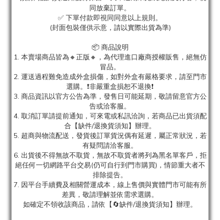
同放棄訂單。
✅ 下單付款即視同同意以上規則。
(封面包裝僅供示意，請以實際出貨為準)
📦 商品說明
1. 本賣場商品皆為
🔸正版🔸，為代理進口廠商授權販售，絕無仿
冒品。
2. 運送過程難免造成外盒損傷，如對外盒有嚴格要求，請至門市
選購。❗非嚴重盒損恕不退換❗
3. 商品資訊以官方公告為準，發售日可能延期，敬請留意官方公
告或洽客服。
4. 取消訂單請提前通知，可來電或私訊洽詢，若商品已出貨須配
合【缺件/退換貨須知】辦理。
5. 超商與物流配送，發貨後訂單貨況偶有延遲，屬正常狀況，若
有疑問請洽客服。
6. 出貨後不得無故不取貨，無故不取貨者將列為黑名單客戶，拒
絕任何一切網路平台交易(仍可自行到門市購買)，情節重大者不
排除提告。
7. 因平台手續費及相關營運成本，線上售價與實體門市可能有所
差異，敬請理解並依需求選購。
如確定不領收該商品，請依【🔄缺件/退換貨須知】辦理。