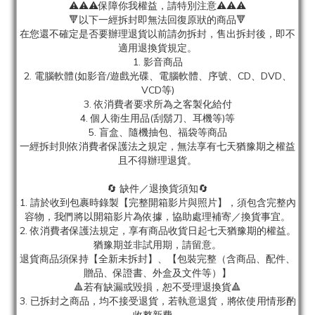
⚠️⚠️⚠️保障你我權益，請特別注意⚠️⚠️⚠️
🔻以下一經拆封即無法回復原狀的商品🔻
在您還不確定是否要辦理退貨以前請勿拆封，售出拆封後，即不
適用退換貨規定。
1. 影音商品
2. 電腦軟體(如影音/遊戲光碟、電腦軟體、序號、CD、DVD、
VCD等)
3. 依消費者要求所為之客製化給付
4. 個人衛生用品(刮鬍刀、耳機等)等
5. 盲盒、隨機抽包、福袋等商品
一經拆封則依消費者保護法之規定，無法享有七天猶豫期之權益
且不得辦理退貨。
🔄 缺件／退換貨須知🔄
1. 請於收到包裹時錄製【完整開箱影片與照片】，須包含完整內
容物，我們將以開箱影片為依據，協助處理補寄／換貨事宜。
2. 依消費者保護法規定，享有商品收貨日起七天猶豫期的權益。
猶豫期並非試用期，請留意。
退貨商品須保持【全新未拆封】、【包裝完整（含商品、配件、
贈品、保證書、外盒及文件等）】
🔺若有缺漏或毀損，恕不受理退換貨🔺
3. 已拆封之商品，均不接受退貨，若執意退貨，將依使用情形酌