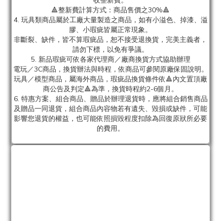
收整新費。
🔺整新費計算方式：商品售價之30%🔺
4. 玩具類商品屬於工廠大量製造之商品，如有小溢色、掉漆、溢
膠、小瑕疵皆屬正常現象。
非斷裂、缺件，皆不算瑕疵品，恕不接受退換貨，完美主義者，
請勿下標，以免有爭議。
5. 新品瑕疵可依各家代理商／廠商換貨方式協助辦理
電玩／3C商品，換貨辦法與時程，依商品可參閱原廠保固說明。
玩具／模型商品，屬海外商品，瑕疵品換貨條件依🔺內文置頂廠
商公告及判定🔺為準，換貨時程約2-6個月。
6. 特惠方案、組合商品、贈品於辦理退貨時，應將組合銷售商品
及贈品一同退貨，組合商品內容物若有遺失、毀損或缺件，可能
影響您退貨的權益，也可能依照損毀程度扣除為回復原狀所必要
的費用。