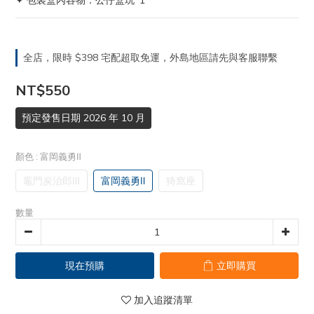
✦ 包裝盒內容物：公仔盒玩*1
全店，限時 $398 宅配超取免運，外島地區請先與客服聯繫
NT$550
預定發售日期 2026 年 10 月
顏色
: 富岡義勇Ⅱ
竈門炭治郎Ⅲ
富岡義勇Ⅱ
猗窩座
數量
現在預購
立即購買
加入追蹤清單