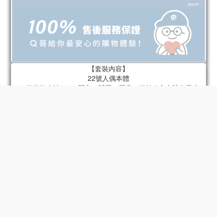
【套裝內容】
22號人偶本體
22個替換表情 x 4（開心、眨眼、嚴肅、微笑 / 含本體自帶表
情）
22個替換手型 x 6組（指向手、持槍手、放鬆手、拳頭、張開
手、持物手 / 含本體自帶手）
肩包
火箭筒
底座
22號專屬頭盔
摩托車 - 型號2
33號人偶本體
33個替換表情 x 4（面無表情、不滿、憤怒、 （驚喜/包含身體上
的配件）
33個可替換手型 x 6組（放鬆手、張開手、拳頭、和平手勢、半
握物品手、握物品手/包含身體上的配件）