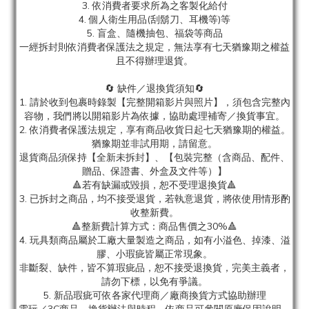
3. 依消費者要求所為之客製化給付
4. 個人衛生用品(刮鬍刀、耳機等)等
5. 盲盒、隨機抽包、福袋等商品
一經拆封則依消費者保護法之規定，無法享有七天猶豫期之權益
且不得辦理退貨。
🔄 缺件／退換貨須知🔄
1. 請於收到包裹時錄製【完整開箱影片與照片】，須包含完整內
容物，我們將以開箱影片為依據，協助處理補寄／換貨事宜。
2. 依消費者保護法規定，享有商品收貨日起七天猶豫期的權益。
猶豫期並非試用期，請留意。
退貨商品須保持【全新未拆封】、【包裝完整（含商品、配件、
贈品、保證書、外盒及文件等）】
🔺若有缺漏或毀損，恕不受理退換貨🔺
3. 已拆封之商品，均不接受退貨，若執意退貨，將依使用情形酌
收整新費。
🔺整新費計算方式：商品售價之30%🔺
4. 玩具類商品屬於工廠大量製造之商品，如有小溢色、掉漆、溢
膠、小瑕疵皆屬正常現象。
非斷裂、缺件，皆不算瑕疵品，恕不接受退換貨，完美主義者，
請勿下標，以免有爭議。
5. 新品瑕疵可依各家代理商／廠商換貨方式協助辦理