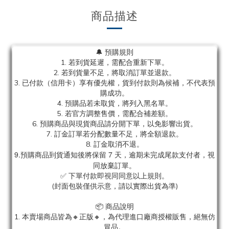
商品描述
🔔 預購規則
1. 若到貨延遲，需配合重新下單。
2. 若到貨量不足，將取消訂單並退款。
3. 已付款（信用卡）享有優先權，貨到付款則為候補，不代表預
購成功。
4. 預購品若未取貨，將列入黑名單。
5. 若官方調整售價，需配合補差額。
6. 預購商品與現貨商品請分開下單，以免影響出貨。
7. 訂金訂單若分配數量不足，將全額退款。
8. 訂金取消不退。
9.預購商品到貨通知後將保留 7 天，逾期未完成尾款支付者，視
同放棄訂單。
✅ 下單付款即視同同意以上規則。
(封面包裝僅供示意，請以實際出貨為準)
📦 商品說明
1. 本賣場商品皆為
🔸正版🔸，為代理進口廠商授權販售，絕無仿
冒品。