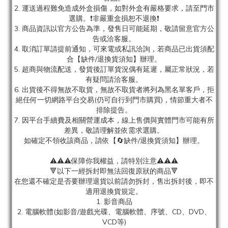
2. 運送過程難免造成外盒損傷，如對外盒有嚴格要求，請至門市
選購。❗非嚴重盒損恕不退換❗
3. 商品資訊以官方公告為準，發售日可能延期，敬請留意官方公
告或洽客服。
4. 取消訂單請提前通知，可來電或私訊洽詢，若商品已出貨須配
合【缺件/退換貨須知】辦理。
5. 超商與物流配送，發貨後訂單貨況偶有延遲，屬正常狀況，若
有疑問請洽客服。
6. 出貨後不得無故不取貨，無故不取貨者將列為黑名單客戶，拒
絕任何一切網路平台交易(仍可自行到門市購買)，情節重大者不
排除提告。
7. 因平台手續費及相關營運成本，線上售價與實體門市可能有所
差異，敬請理解並依需求選購。
如確定不領收該商品，請依【🔄缺件/退換貨須知】辦理。
⚠️⚠️⚠️保障你我權益，請特別注意⚠️⚠️⚠️
🔻以下一經拆封即無法回復原狀的商品🔻
在您還不確定是否要辦理退貨以前請勿拆封，售出拆封後，即不
適用退換貨規定。
1. 影音商品
2. 電腦軟體(如影音/遊戲光碟、電腦軟體、序號、CD、DVD、
VCD等)