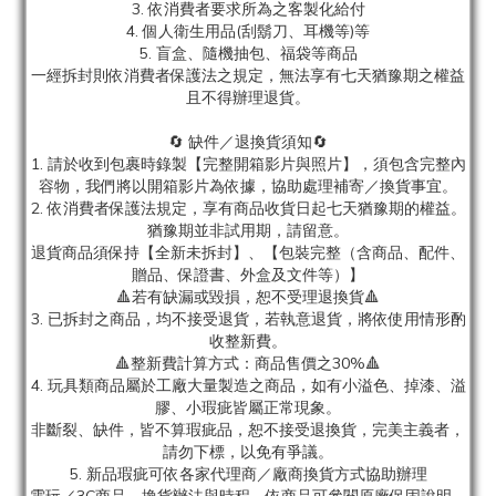
3. 依消費者要求所為之客製化給付
4. 個人衛生用品(刮鬍刀、耳機等)等
5. 盲盒、隨機抽包、福袋等商品
一經拆封則依消費者保護法之規定，無法享有七天猶豫期之權益
且不得辦理退貨。
🔄 缺件／退換貨須知🔄
1. 請於收到包裹時錄製【完整開箱影片與照片】，須包含完整內
容物，我們將以開箱影片為依據，協助處理補寄／換貨事宜。
2. 依消費者保護法規定，享有商品收貨日起七天猶豫期的權益。
猶豫期並非試用期，請留意。
退貨商品須保持【全新未拆封】、【包裝完整（含商品、配件、
贈品、保證書、外盒及文件等）】
🔺若有缺漏或毀損，恕不受理退換貨🔺
3. 已拆封之商品，均不接受退貨，若執意退貨，將依使用情形酌
收整新費。
🔺整新費計算方式：商品售價之30%🔺
4. 玩具類商品屬於工廠大量製造之商品，如有小溢色、掉漆、溢
膠、小瑕疵皆屬正常現象。
非斷裂、缺件，皆不算瑕疵品，恕不接受退換貨，完美主義者，
請勿下標，以免有爭議。
5. 新品瑕疵可依各家代理商／廠商換貨方式協助辦理