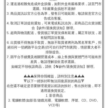
2. 運送過程難免造成外盒損傷，如對外盒有嚴格要求，請至門市
選購。❗非嚴重盒損恕不退換❗
3. 商品資訊以官方公告為準，發售日可能延期，敬請留意官方公
告或洽客服。
4. 取消訂單請提前通知，可來電或私訊洽詢，若商品已出貨須配
合【缺件/退換貨須知】辦理。
5. 超商與物流配送，發貨後訂單貨況偶有延遲，屬正常狀況，若
有疑問請洽客服。
6. 出貨後不得無故不取貨，無故不取貨者將列為黑名單客戶，拒
絕任何一切網路平台交易(仍可自行到門市購買)，情節重大者不
排除提告。
7. 因平台手續費及相關營運成本，線上售價與實體門市可能有所
差異，敬請理解並依需求選購。
如確定不領收該商品，請依【🔄缺件/退換貨須知】辦理。
⚠️⚠️⚠️保障你我權益，請特別注意⚠️⚠️⚠️
🔻以下一經拆封即無法回復原狀的商品🔻
在您還不確定是否要辦理退貨以前請勿拆封，售出拆封後，即不
適用退換貨規定。
1. 影音商品
2. 電腦軟體(如影音/遊戲光碟、電腦軟體、序號、CD、DVD、
VCD等)