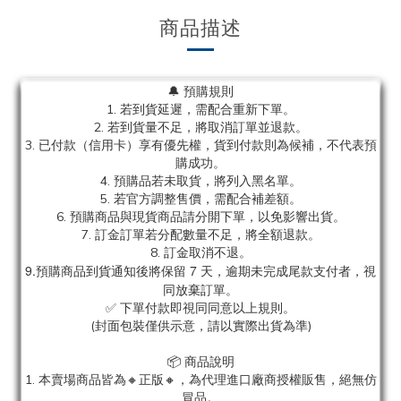
商品描述
🔔 預購規則
1. 若到貨延遲，需配合重新下單。
2. 若到貨量不足，將取消訂單並退款。
3. 已付款（信用卡）享有優先權，貨到付款則為候補，不代表預
購成功。
4. 預購品若未取貨，將列入黑名單。
5. 若官方調整售價，需配合補差額。
6. 預購商品與現貨商品請分開下單，以免影響出貨。
7. 訂金訂單若分配數量不足，將全額退款。
8. 訂金取消不退。
9.預購商品到貨通知後將保留 7 天，逾期未完成尾款支付者，視
同放棄訂單。
✅ 下單付款即視同同意以上規則。
(封面包裝僅供示意，請以實際出貨為準)
📦 商品說明
1. 本賣場商品皆為
🔸正版🔸，為代理進口廠商授權販售，絕無仿
冒品。