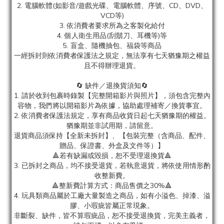
2. 電腦軟體(如影音/遊戲光碟、電腦軟體、序號、CD、DVD、
VCD等)
3. 依消費者要求所為之客製化給付
4. 個人衛生用品(刮鬍刀、耳機等)等
5. 盲盒、隨機抽包、福袋等商品
一經拆封則依消費者保護法之規定，無法享有七天猶豫期之權益
且不得辦理退貨。
🔄 缺件／退換貨須知🔄
1. 請於收到包裹時錄製【完整開箱影片與照片】，須包含完整內
容物，我們將以開箱影片為依據，協助處理補寄／換貨事宜。
2. 依消費者保護法規定，享有商品收貨日起七天猶豫期的權益。
猶豫期並非試用期，請留意。
退貨商品須保持【全新未拆封】、【包裝完整（含商品、配件、
贈品、保證書、外盒及文件等）】
🔺若有缺漏或毀損，恕不受理退換貨🔺
3. 已拆封之商品，均不接受退貨，若執意退貨，將依使用情形酌
收整新費。
🔺整新費計算方式：商品售價之30%🔺
4. 玩具類商品屬於工廠大量製造之商品，如有小溢色、掉漆、溢
膠、小瑕疵皆屬正常現象。
非斷裂、缺件，皆不算瑕疵品，恕不接受退換貨，完美主義者，