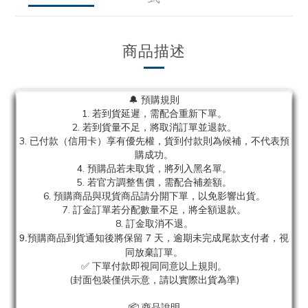
商品描述
🔔 預購規則
1. 若到貨延遲，需配合重新下單。
2. 若到貨量不足，將取消訂單並退款。
3. 已付款（信用卡）享有優先權，貨到付款則為候補，不代表預
購成功。
4. 預購品若未取貨，將列入黑名單。
5. 若官方調整售價，需配合補差額。
6. 預購商品與現貨商品請分開下單，以免影響出貨。
7. 訂金訂單若分配數量不足，將全額退款。
8. 訂金取消不退。
9.預購商品到貨通知後將保留 7 天，逾期未完成尾款支付者，視
同放棄訂單。
✅ 下單付款即視同同意以上規則。
(封面包裝僅供示意，請以實際出貨為準)
📦 商品說明