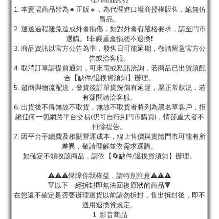
1. 本賣場商品皆為
🔸正版🔸，為代理進口廠商授權販售，絕無仿
冒品。
2. 運送過程難免造成外盒損傷，如對外盒有嚴格要求，請至門市
選購。❗非嚴重盒損恕不退換❗
3. 商品資訊以官方公告為準，發售日可能延期，敬請留意官方公
告或洽客服。
4. 取消訂單請提前通知，可來電或私訊洽詢，若商品已出貨須配
合【缺件/退換貨須知】辦理。
5. 超商與物流配送，發貨後訂單貨況偶有延遲，屬正常狀況，若
有疑問請洽客服。
6. 出貨後不得無故不取貨，無故不取貨者將列為黑名單客戶，拒
絕任何一切網路平台交易(仍可自行到門市購買)，情節重大者不
排除提告。
7. 因平台手續費及相關營運成本，線上售價與實體門市可能有所
差異，敬請理解並依需求選購。
如確定不領收該商品，請依【🔄缺件/退換貨須知】辦理。
⚠️⚠️⚠️保障你我權益，請特別注意⚠️⚠️⚠️
🔻以下一經拆封即無法回復原狀的商品🔻
在您還不確定是否要辦理退貨以前請勿拆封，售出拆封後，即不
適用退換貨規定。
1. 影音商品