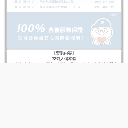
【套裝內容】
立即購買
22號人偶本體
22個替換表情 x 4（開心、眨眼、嚴肅、微笑 / 含本體自帶表
情）
22個替換手型 x 6組（指向手、持槍手、放鬆手、拳頭、張開
手、持物手 / 含本體自帶手）
肩包
火箭筒
底座
22號專屬頭盔
摩托車 - 型號2
33號人偶本體
33個替換表情 x 4（面無表情、不滿、憤怒、 （驚喜/包含身體上
的配件）