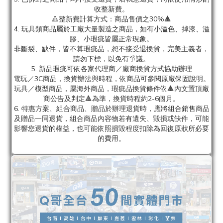
收整新費。
🔺整新費計算方式：商品售價之30%🔺
4. 玩具類商品屬於工廠大量製造之商品，如有小溢色、掉漆、溢
膠、小瑕疵皆屬正常現象。
非斷裂、缺件，皆不算瑕疵品，恕不接受退換貨，完美主義者，
請勿下標，以免有爭議。
5. 新品瑕疵可依各家代理商／廠商換貨方式協助辦理
電玩／3C商品，換貨辦法與時程，依商品可參閱原廠保固說明。
玩具／模型商品，屬海外商品，瑕疵品換貨條件依🔺內文置頂廠
商公告及判定🔺為準，換貨時程約2-6個月。
6. 特惠方案、組合商品、贈品於辦理退貨時，應將組合銷售商品
及贈品一同退貨，組合商品內容物若有遺失、毀損或缺件，可能
影響您退貨的權益，也可能依照損毀程度扣除為回復原狀所必要
的費用。