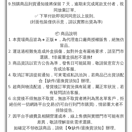
9.預購商品到貨通知後將保留 7 天，逾期未完成尾款支付者，視
同放棄訂單。
✅ 下單付款即視同同意以上規則。
(封面包裝僅供示意，請以實際出貨為準)
📦 商品說明
1. 本賣場商品皆為
🔸正版🔸，為代理進口廠商授權販售，絕無仿
冒品。
2. 運送過程難免造成外盒損傷，如對外盒有嚴格要求，請至門市
選購。❗非嚴重盒損恕不退換❗
3. 商品資訊以官方公告為準，發售日可能延期，敬請留意官方公
告或洽客服。
4. 取消訂單請提前通知，可來電或私訊洽詢，若商品已出貨須配
合【缺件/退換貨須知】辦理。
5. 超商與物流配送，發貨後訂單貨況偶有延遲，屬正常狀況，若
有疑問請洽客服。
6. 出貨後不得無故不取貨，無故不取貨者將列為黑名單客戶，拒
絕任何一切網路平台交易(仍可自行到門市購買)，情節重大者不
排除提告。
7. 因平台手續費及相關營運成本，線上售價與實體門市可能有所
差異，敬請理解並依需求選購。
如確定不領收該商品，請依【🔄缺件/退換貨須知】辦理。