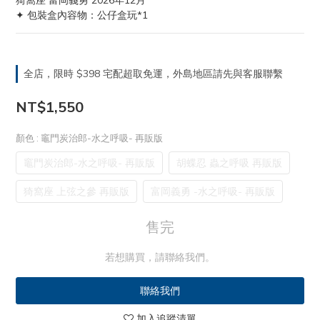
猗窩座 富岡義勇 2026年12月
✦ 包裝盒內容物：公仔盒玩*1
全店，限時 $398 宅配超取免運，外島地區請先與客服聯繫
NT$1,550
顏色
: 竈門炭治郎-水之呼吸- 再販版
竈門炭治郎-水之呼吸- 再販版
胡蝶忍 蟲之呼吸 再販版
猗窩座 上弦之參 再販版
富岡義勇 -水之呼吸- 再販版
售完
若想購買，請聯絡我們。
聯絡我們
加入追蹤清單