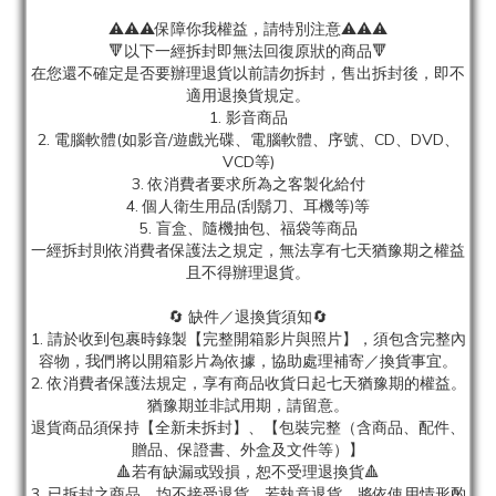
⚠️⚠️⚠️保障你我權益，請特別注意⚠️⚠️⚠️
🔻以下一經拆封即無法回復原狀的商品🔻
在您還不確定是否要辦理退貨以前請勿拆封，售出拆封後，即不
適用退換貨規定。
1. 影音商品
2. 電腦軟體(如影音/遊戲光碟、電腦軟體、序號、CD、DVD、
VCD等)
3. 依消費者要求所為之客製化給付
4. 個人衛生用品(刮鬍刀、耳機等)等
5. 盲盒、隨機抽包、福袋等商品
一經拆封則依消費者保護法之規定，無法享有七天猶豫期之權益
且不得辦理退貨。
🔄 缺件／退換貨須知🔄
1. 請於收到包裹時錄製【完整開箱影片與照片】，須包含完整內
容物，我們將以開箱影片為依據，協助處理補寄／換貨事宜。
2. 依消費者保護法規定，享有商品收貨日起七天猶豫期的權益。
猶豫期並非試用期，請留意。
退貨商品須保持【全新未拆封】、【包裝完整（含商品、配件、
贈品、保證書、外盒及文件等）】
🔺若有缺漏或毀損，恕不受理退換貨🔺
3. 已拆封之商品，均不接受退貨，若執意退貨，將依使用情形酌