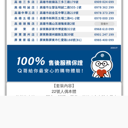
【套裝內容】
22號人偶本體
22個替換表情 x 4（開心、眨眼、嚴肅、微笑 / 含本體自帶表
情）
22個替換手型 x 6組（指向手、持槍手、放鬆手、拳頭、張開
手、持物手 / 含本體自帶手）
肩包
火箭筒