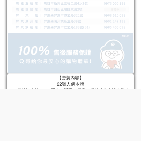
【套裝內容】
22號人偶本體
22個替換表情 x 4（開心、眨眼、嚴肅、微笑 / 含本體自帶表
情）
22個替換手型 x 6組（指向手、持槍手、放鬆手、拳頭、張開
手、持物手 / 含本體自帶手）
肩包
火箭筒
底座
22號專屬頭盔
摩托車 - 型號2