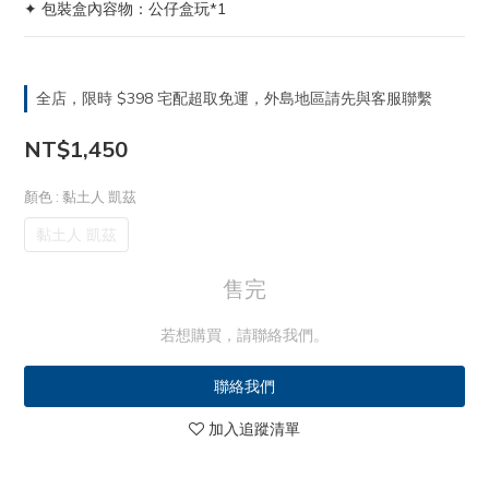
✦ 包裝盒內容物：公仔盒玩*1
全店，限時 $398 宅配超取免運，外島地區請先與客服聯繫
NT$1,450
顏色
: 黏土人 凱茲
黏土人 凱茲
售完
若想購買，請聯絡我們。
聯絡我們
加入追蹤清單