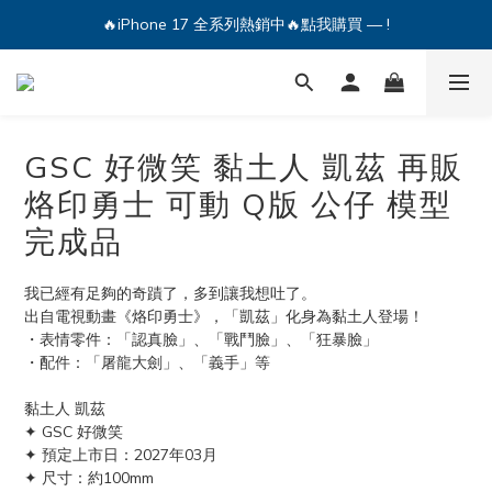
🔥iPhone 17 全系列熱銷中🔥點我購買 — !
🔥iPhone 17 全系列熱銷中🔥點我購買 — !
💕加入Q哥 Line 新好友領優惠券！🎫
🔥iPhone 17 全系列熱銷中🔥點我購買 — !
GSC 好微笑 黏土人 凱茲 再販
烙印勇士 可動 Q版 公仔 模型
完成品
我已經有足夠的奇蹟了，多到讓我想吐了。
出自電視動畫《烙印勇士》，「凱茲」化身為黏土人登場！
・表情零件：「認真臉」、「戰鬥臉」、「狂暴臉」
・配件：「屠龍大劍」、「義手」等
黏土人 凱茲
✦ GSC 好微笑
✦ 預定上市日：2027年03月
✦ 尺寸：約100mm