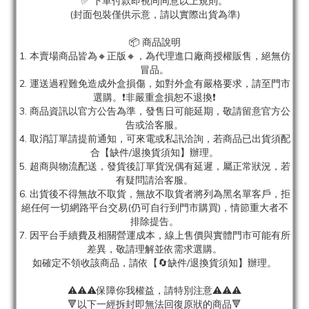
✅ 下單付款即視同同意以上規則。
(封面包裝僅供示意，請以實際出貨為準)
📦 商品說明
1. 本賣場商品皆為
🔸正版🔸，為代理進口廠商授權販售，絕無仿
冒品。
2. 運送過程難免造成外盒損傷，如對外盒有嚴格要求，請至門市
選購。❗非嚴重盒損恕不退換❗
3. 商品資訊以官方公告為準，發售日可能延期，敬請留意官方公
告或洽客服。
4. 取消訂單請提前通知，可來電或私訊洽詢，若商品已出貨須配
合【缺件/退換貨須知】辦理。
5. 超商與物流配送，發貨後訂單貨況偶有延遲，屬正常狀況，若
有疑問請洽客服。
6. 出貨後不得無故不取貨，無故不取貨者將列為黑名單客戶，拒
絕任何一切網路平台交易(仍可自行到門市購買)，情節重大者不
排除提告。
7. 因平台手續費及相關營運成本，線上售價與實體門市可能有所
差異，敬請理解並依需求選購。
如確定不領收該商品，請依【🔄缺件/退換貨須知】辦理。
⚠️⚠️⚠️保障你我權益，請特別注意⚠️⚠️⚠️
🔻以下一經拆封即無法回復原狀的商品🔻