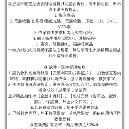
在您還不確定是否要辦理退貨以前請勿拆封，售出拆封後，即不
適用退換貨規定。
1. 影音商品
2. 電腦軟體(如影音/遊戲光碟、電腦軟體、序號、CD、DVD、
VCD等)
3. 依消費者要求所為之客製化給付
4. 個人衛生用品(刮鬍刀、耳機等)等
5. 盲盒、隨機抽包、福袋等商品
一經拆封則依消費者保護法之規定，無法享有七天猶豫期之權益
且不得辦理退貨。
🔄 缺件／退換貨須知🔄
1. 請於收到包裹時錄製【完整開箱影片與照片】，須包含完整內
容物，我們將以開箱影片為依據，協助處理補寄／換貨事宜。
2. 依消費者保護法規定，享有商品收貨日起七天猶豫期的權益。
猶豫期並非試用期，請留意。
退貨商品須保持【全新未拆封】、【包裝完整（含商品、配件、
贈品、保證書、外盒及文件等）】
🔺若有缺漏或毀損，恕不受理退換貨🔺
3. 已拆封之商品，均不接受退貨，若執意退貨，將依使用情形酌
收整新費。
🔺整新費計算方式：商品售價之30%🔺