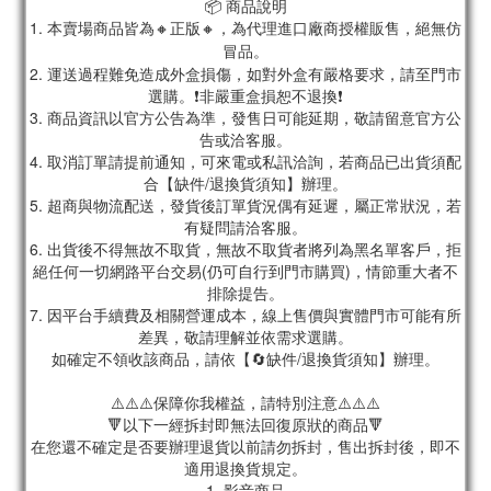
📦 商品說明
1. 本賣場商品皆為
🔸正版🔸，為代理進口廠商授權販售，絕無仿
冒品。
2. 運送過程難免造成外盒損傷，如對外盒有嚴格要求，請至門市
選購。❗非嚴重盒損恕不退換❗
3. 商品資訊以官方公告為準，發售日可能延期，敬請留意官方公
告或洽客服。
4. 取消訂單請提前通知，可來電或私訊洽詢，若商品已出貨須配
合【缺件/退換貨須知】辦理。
5. 超商與物流配送，發貨後訂單貨況偶有延遲，屬正常狀況，若
有疑問請洽客服。
6. 出貨後不得無故不取貨，無故不取貨者將列為黑名單客戶，拒
絕任何一切網路平台交易(仍可自行到門市購買)，情節重大者不
排除提告。
7. 因平台手續費及相關營運成本，線上售價與實體門市可能有所
差異，敬請理解並依需求選購。
如確定不領收該商品，請依【🔄缺件/退換貨須知】辦理。
⚠️⚠️⚠️保障你我權益，請特別注意⚠️⚠️⚠️
🔻以下一經拆封即無法回復原狀的商品🔻
在您還不確定是否要辦理退貨以前請勿拆封，售出拆封後，即不
適用退換貨規定。
1. 影音商品