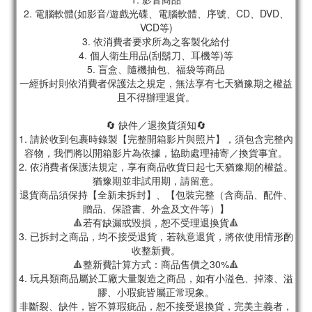
2. 電腦軟體(如影音/遊戲光碟、電腦軟體、序號、CD、DVD、
VCD等)
3. 依消費者要求所為之客製化給付
4. 個人衛生用品(刮鬍刀、耳機等)等
5. 盲盒、隨機抽包、福袋等商品
一經拆封則依消費者保護法之規定，無法享有七天猶豫期之權益
且不得辦理退貨。
🔄 缺件／退換貨須知🔄
1. 請於收到包裹時錄製【完整開箱影片與照片】，須包含完整內
容物，我們將以開箱影片為依據，協助處理補寄／換貨事宜。
2. 依消費者保護法規定，享有商品收貨日起七天猶豫期的權益。
猶豫期並非試用期，請留意。
退貨商品須保持【全新未拆封】、【包裝完整（含商品、配件、
贈品、保證書、外盒及文件等）】
🔺若有缺漏或毀損，恕不受理退換貨🔺
3. 已拆封之商品，均不接受退貨，若執意退貨，將依使用情形酌
收整新費。
🔺整新費計算方式：商品售價之30%🔺
4. 玩具類商品屬於工廠大量製造之商品，如有小溢色、掉漆、溢
膠、小瑕疵皆屬正常現象。
非斷裂、缺件，皆不算瑕疵品，恕不接受退換貨，完美主義者，