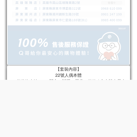
【套裝內容】
22號人偶本體
22個替換表情 x 4（開心、眨眼、嚴肅、微笑 / 含本體自帶表
情）
22個替換手型 x 6組（指向手、持槍手、放鬆手、拳頭、張開
手、持物手 / 含本體自帶手）
肩包
火箭筒
底座
22號專屬頭盔
摩托車 - 型號2
33號人偶本體