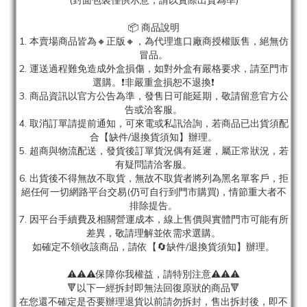
(封面包裝僅供示意，請以實際出貨為準)
📦 商品說明
1. 本賣場商品皆為
🔸正版🔸，為代理進口廠商授權販售，絕無仿
冒品。
2. 運送過程難免造成外盒損傷，如對外盒有嚴格要求，請至門市
選購。❗非嚴重盒損恕不退換❗
3. 商品資訊以官方公告為準，發售日可能延期，敬請留意官方公
告或洽客服。
4. 取消訂單請提前通知，可來電或私訊洽詢，若商品已出貨須配
合【缺件/退換貨須知】辦理。
5. 超商與物流配送，發貨後訂單貨況偶有延遲，屬正常狀況，若
有疑問請洽客服。
6. 出貨後不得無故不取貨，無故不取貨者將列為黑名單客戶，拒
絕任何一切網路平台交易(仍可自行到門市購買)，情節重大者不
排除提告。
7. 因平台手續費及相關營運成本，線上售價與實體門市可能有所
差異，敬請理解並依需求選購。
如確定不領收該商品，請依【🔄缺件/退換貨須知】辦理。
⚠️⚠️⚠️保障你我權益，請特別注意⚠️⚠️⚠️
🔻以下一經拆封即無法回復原狀的商品🔻
在您還不確定是否要辦理退貨以前請勿拆封，售出拆封後，即不