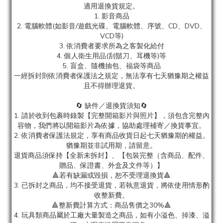
適用退換貨規定。
1. 影音商品
2. 電腦軟體(如影音/遊戲光碟、電腦軟體、序號、CD、DVD、
VCD等)
3. 依消費者要求所為之客製化給付
4. 個人衛生用品(刮鬍刀、耳機等)等
5. 盲盒、隨機抽包、福袋等商品
一經拆封則依消費者保護法之規定，無法享有七天猶豫期之權益
且不得辦理退貨。
🔄 缺件／退換貨須知🔄
1. 請於收到包裹時錄製【完整開箱影片與照片】，須包含完整內
容物，我們將以開箱影片為依據，協助處理補寄／換貨事宜。
2. 依消費者保護法規定，享有商品收貨日起七天猶豫期的權益。
猶豫期並非試用期，請留意。
退貨商品須保持【全新未拆封】、【包裝完整（含商品、配件、
贈品、保證書、外盒及文件等）】
🔺若有缺漏或毀損，恕不受理退換貨🔺
3. 已拆封之商品，均不接受退貨，若執意退貨，將依使用情形酌
收整新費。
🔺整新費計算方式：商品售價之30%🔺
4. 玩具類商品屬於工廠大量製造之商品，如有小溢色、掉漆、溢