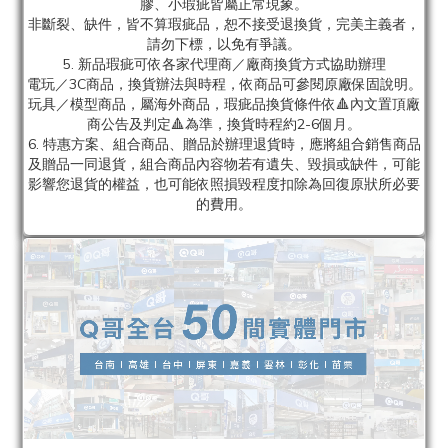
膠、小瑕疵皆屬正常現象。
非斷裂、缺件，皆不算瑕疵品，恕不接受退換貨，完美主義者，
請勿下標，以免有爭議。
5. 新品瑕疵可依各家代理商／廠商換貨方式協助辦理
電玩／3C商品，換貨辦法與時程，依商品可參閱原廠保固說明。
玩具／模型商品，屬海外商品，瑕疵品換貨條件依🔺內文置頂廠
商公告及判定🔺為準，換貨時程約2-6個月。
6. 特惠方案、組合商品、贈品於辦理退貨時，應將組合銷售商品
及贈品一同退貨，組合商品內容物若有遺失、毀損或缺件，可能
影響您退貨的權益，也可能依照損毀程度扣除為回復原狀所必要
的費用。