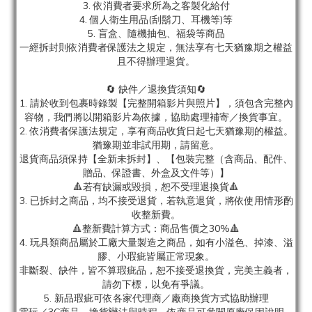
3. 依消費者要求所為之客製化給付
4. 個人衛生用品(刮鬍刀、耳機等)等
5. 盲盒、隨機抽包、福袋等商品
一經拆封則依消費者保護法之規定，無法享有七天猶豫期之權益
且不得辦理退貨。
🔄 缺件／退換貨須知🔄
1. 請於收到包裹時錄製【完整開箱影片與照片】，須包含完整內
容物，我們將以開箱影片為依據，協助處理補寄／換貨事宜。
2. 依消費者保護法規定，享有商品收貨日起七天猶豫期的權益。
猶豫期並非試用期，請留意。
退貨商品須保持【全新未拆封】、【包裝完整（含商品、配件、
贈品、保證書、外盒及文件等）】
🔺若有缺漏或毀損，恕不受理退換貨🔺
3. 已拆封之商品，均不接受退貨，若執意退貨，將依使用情形酌
收整新費。
🔺整新費計算方式：商品售價之30%🔺
4. 玩具類商品屬於工廠大量製造之商品，如有小溢色、掉漆、溢
膠、小瑕疵皆屬正常現象。
非斷裂、缺件，皆不算瑕疵品，恕不接受退換貨，完美主義者，
請勿下標，以免有爭議。
5. 新品瑕疵可依各家代理商／廠商換貨方式協助辦理