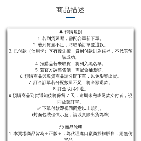
商品描述
🔔 預購規則
1. 若到貨延遲，需配合重新下單。
2. 若到貨量不足，將取消訂單並退款。
3. 已付款（信用卡）享有優先權，貨到付款則為候補，不代表預
購成功。
4. 預購品若未取貨，將列入黑名單。
5. 若官方調整售價，需配合補差額。
6. 預購商品與現貨商品請分開下單，以免影響出貨。
7. 訂金訂單若分配數量不足，將全額退款。
8. 訂金取消不退。
9.預購商品到貨通知後將保留 7 天，逾期未完成尾款支付者，視
同放棄訂單。
✅ 下單付款即視同同意以上規則。
(封面包裝僅供示意，請以實際出貨為準)
📦 商品說明
1. 本賣場商品皆為
🔸正版🔸，為代理進口廠商授權販售，絕無仿
冒品。