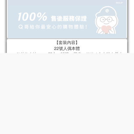
【套裝內容】
22號人偶本體
22個替換表情 x 4（開心、眨眼、嚴肅、微笑 / 含本體自帶表
情）
22個替換手型 x 6組（指向手、持槍手、放鬆手、拳頭、張開
手、持物手 / 含本體自帶手）
肩包
火箭筒
底座
22號專屬頭盔
摩托車 - 型號2
33號人偶本體
33個替換表情 x 4（面無表情、不滿、憤怒、 （驚喜/包含身體上
的配件）
33個可替換手型 x 6組（放鬆手、張開手、拳頭、和平手勢、半
握物品手、握物品手/包含身體上的配件）