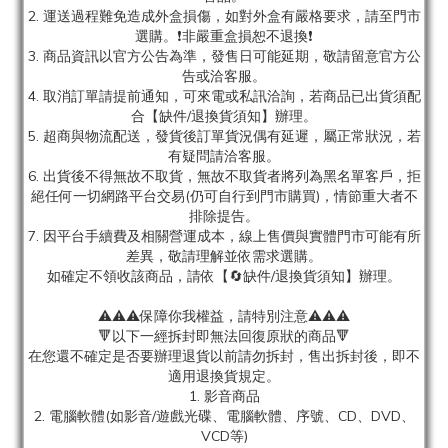
2. 運送過程難免造成外盒損傷，如對外盒有嚴格要求，請至門市
選購。❗非嚴重盒損恕不退換❗
3. 商品資訊以官方公告為準，發售日可能延期，敬請留意官方公
告或洽客服。
4. 取消訂單請提前通知，可來電或私訊洽詢，若商品已出貨須配
合【缺件/退換貨須知】辦理。
5. 超商與物流配送，發貨後訂單貨況偶有延遲，屬正常狀況，若
有疑問請洽客服。
6. 出貨後不得無故不取貨，無故不取貨者將列為黑名單客戶，拒
絕任何一切網路平台交易(仍可自行到門市購買)，情節重大者不
排除提告。
7. 因平台手續費及相關營運成本，線上售價與實體門市可能有所
差異，敬請理解並依需求選購。
如確定不領收該商品，請依【🔄缺件/退換貨須知】辦理。
⚠️⚠️⚠️保障你我權益，請特別注意⚠️⚠️⚠️
🔻以下一經拆封即無法回復原狀的商品🔻
在您還不確定是否要辦理退貨以前請勿拆封，售出拆封後，即不
適用退換貨規定。
1. 影音商品
2. 電腦軟體(如影音/遊戲光碟、電腦軟體、序號、CD、DVD、
VCD等)