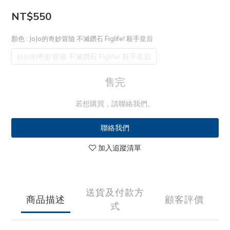
NT$550
顏色
: JoJo的奇妙冒險 不滅鑽石 Figlife! 殺手皇后
JoJo的奇妙冒險 不滅鑽石 Figlife! 殺手皇后
售完
若想購買，請聯絡我們。
聯絡我們
加入追蹤清單
送貨及付款方
商品描述
顧客評價
式