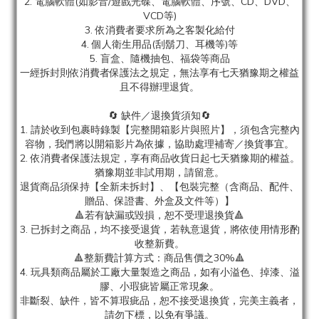
2. 電腦軟體(如影音/遊戲光碟、電腦軟體、序號、CD、DVD、
VCD等)
3. 依消費者要求所為之客製化給付
4. 個人衛生用品(刮鬍刀、耳機等)等
5. 盲盒、隨機抽包、福袋等商品
一經拆封則依消費者保護法之規定，無法享有七天猶豫期之權益
且不得辦理退貨。
🔄 缺件／退換貨須知🔄
1. 請於收到包裹時錄製【完整開箱影片與照片】，須包含完整內
容物，我們將以開箱影片為依據，協助處理補寄／換貨事宜。
2. 依消費者保護法規定，享有商品收貨日起七天猶豫期的權益。
猶豫期並非試用期，請留意。
退貨商品須保持【全新未拆封】、【包裝完整（含商品、配件、
贈品、保證書、外盒及文件等）】
🔺若有缺漏或毀損，恕不受理退換貨🔺
3. 已拆封之商品，均不接受退貨，若執意退貨，將依使用情形酌
收整新費。
🔺整新費計算方式：商品售價之30%🔺
4. 玩具類商品屬於工廠大量製造之商品，如有小溢色、掉漆、溢
膠、小瑕疵皆屬正常現象。
非斷裂、缺件，皆不算瑕疵品，恕不接受退換貨，完美主義者，
請勿下標，以免有爭議。