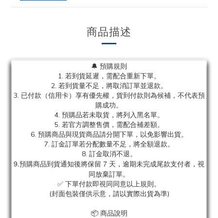
商品描述
🔔 預購規則
1. 若到貨延遲，需配合重新下單。
2. 若到貨量不足，將取消訂單並退款。
3. 已付款（信用卡）享有優先權，貨到付款則為候補，不代表預
購成功。
4. 預購品若未取貨，將列入黑名單。
5. 若官方調整售價，需配合補差額。
6. 預購商品與現貨商品請分開下單，以免影響出貨。
7. 訂金訂單若分配數量不足，將全額退款。
8. 訂金取消不退。
9.預購商品到貨通知後將保留 7 天，逾期未完成尾款支付者，視
同放棄訂單。
✅ 下單付款即視同同意以上規則。
(封面包裝僅供示意，請以實際出貨為準)
📦 商品說明