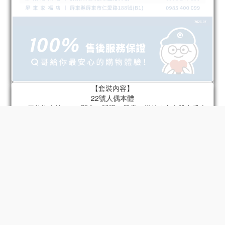
【套裝內容】
22號人偶本體
22個替換表情 x 4（開心、眨眼、嚴肅、微笑 / 含本體自帶表
情）
22個替換手型 x 6組（指向手、持槍手、放鬆手、拳頭、張開
手、持物手 / 含本體自帶手）
肩包
火箭筒
底座
22號專屬頭盔
摩托車 - 型號2
33號人偶本體
33個替換表情 x 4（面無表情、不滿、憤怒、 （驚喜/包含身體上
的配件）