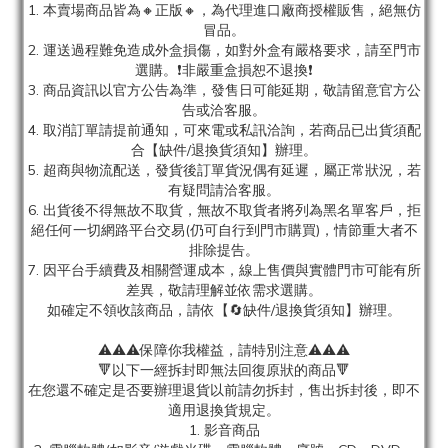
1. 本賣場商品皆為
🔸正版🔸，為代理進口廠商授權販售，絕無仿
冒品。
2. 運送過程難免造成外盒損傷，如對外盒有嚴格要求，請至門市
選購。❗非嚴重盒損恕不退換❗
3. 商品資訊以官方公告為準，發售日可能延期，敬請留意官方公
告或洽客服。
4. 取消訂單請提前通知，可來電或私訊洽詢，若商品已出貨須配
合【缺件/退換貨須知】辦理。
5. 超商與物流配送，發貨後訂單貨況偶有延遲，屬正常狀況，若
有疑問請洽客服。
6. 出貨後不得無故不取貨，無故不取貨者將列為黑名單客戶，拒
絕任何一切網路平台交易(仍可自行到門市購買)，情節重大者不
排除提告。
7. 因平台手續費及相關營運成本，線上售價與實體門市可能有所
差異，敬請理解並依需求選購。
如確定不領收該商品，請依【🔄缺件/退換貨須知】辦理。
⚠️⚠️⚠️保障你我權益，請特別注意⚠️⚠️⚠️
🔻以下一經拆封即無法回復原狀的商品🔻
在您還不確定是否要辦理退貨以前請勿拆封，售出拆封後，即不
適用退換貨規定。
1. 影音商品