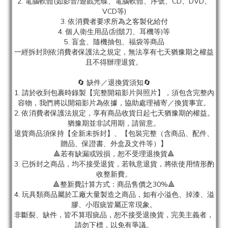
2. 電腦軟體(如影音/遊戲光碟、電腦軟體、序號、CD、DVD、
VCD等)
3. 依消費者要求所為之客製化給付
4. 個人衛生用品(刮鬍刀、耳機等)等
5. 盲盒、隨機抽包、福袋等商品
一經拆封則依消費者保護法之規定，無法享有七天猶豫期之權益
且不得辦理退貨。
🔄 缺件／退換貨須知🔄
1. 請於收到包裹時錄製【完整開箱影片與照片】，須包含完整內
容物，我們將以開箱影片為依據，協助處理補寄／換貨事宜。
2. 依消費者保護法規定，享有商品收貨日起七天猶豫期的權益。
猶豫期並非試用期，請留意。
退貨商品須保持【全新未拆封】、【包裝完整（含商品、配件、
贈品、保證書、外盒及文件等）】
🔺若有缺漏或毀損，恕不受理退換貨🔺
3. 已拆封之商品，均不接受退貨，若執意退貨，將依使用情形酌
收整新費。
🔺整新費計算方式：商品售價之30%🔺
4. 玩具類商品屬於工廠大量製造之商品，如有小溢色、掉漆、溢
膠、小瑕疵皆屬正常現象。
非斷裂、缺件，皆不算瑕疵品，恕不接受退換貨，完美主義者，
請勿下標，以免有爭議。