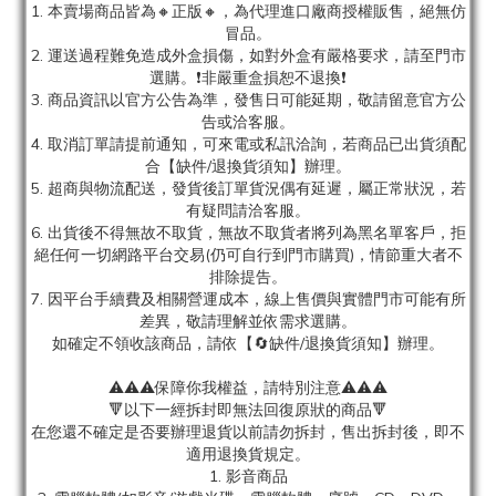
1. 本賣場商品皆為
🔸正版🔸，為代理進口廠商授權販售，絕無仿
冒品。
2. 運送過程難免造成外盒損傷，如對外盒有嚴格要求，請至門市
選購。❗非嚴重盒損恕不退換❗
3. 商品資訊以官方公告為準，發售日可能延期，敬請留意官方公
告或洽客服。
4. 取消訂單請提前通知，可來電或私訊洽詢，若商品已出貨須配
合【缺件/退換貨須知】辦理。
5. 超商與物流配送，發貨後訂單貨況偶有延遲，屬正常狀況，若
有疑問請洽客服。
6. 出貨後不得無故不取貨，無故不取貨者將列為黑名單客戶，拒
絕任何一切網路平台交易(仍可自行到門市購買)，情節重大者不
排除提告。
7. 因平台手續費及相關營運成本，線上售價與實體門市可能有所
差異，敬請理解並依需求選購。
如確定不領收該商品，請依【🔄缺件/退換貨須知】辦理。
⚠️⚠️⚠️保障你我權益，請特別注意⚠️⚠️⚠️
🔻以下一經拆封即無法回復原狀的商品🔻
在您還不確定是否要辦理退貨以前請勿拆封，售出拆封後，即不
適用退換貨規定。
1. 影音商品