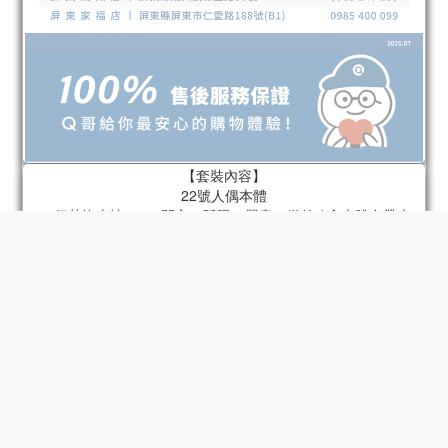
【套裝內容】
22號人偶本體
22個替換表情 x 4（開心、眨眼、嚴肅、微笑 / 含本體自帶表
情）
22個替換手型 x 6組（指向手、持槍手、放鬆手、拳頭、張開
手、持物手 / 含本體自帶手）
肩包
火箭筒
底座
22號專屬頭盔
摩托車 - 型號2
33號人偶本體
33個替換表情 x 4（面無表情、不滿、憤怒、 （驚喜/包含身體上
的配件）