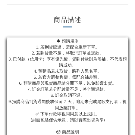
商品描述
🔔 預購規則
1. 若到貨延遲，需配合重新下單。
2. 若到貨量不足，將取消訂單並退款。
3. 已付款（信用卡）享有優先權，貨到付款則為候補，不代表預
購成功。
4. 預購品若未取貨，將列入黑名單。
5. 若官方調整售價，需配合補差額。
6. 預購商品與現貨商品請分開下單，以免影響出貨。
7. 訂金訂單若分配數量不足，將全額退款。
8. 訂金取消不退。
9.預購商品到貨通知後將保留 7 天，逾期未完成尾款支付者，視
同放棄訂單。
✅ 下單付款即視同同意以上規則。
(封面包裝僅供示意，請以實際出貨為準)
📦 商品說明