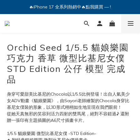
🔥iPhone 17 全系列熱銷中🔥點我購買 — !
🔥iPhone 17 全系列熱銷中🔥點我購買 — !
💕加入Q哥 Line 新好友領優惠券！🎫
🔥iPhone 17 全系列熱銷中🔥點我購買 — !
Orchid Seed 1/5.5 貓娘樂園
巧克力 香草 微型比基尼女僕
STD Edition 公仔 模型 完成
品
身穿可愛甜美比基尼的Chocola以1/5.5比例登場！出自人氣美少
女ADV動畫《貓娘樂園》，由Sayori老師繪製的Chocola身穿比
基尼女僕裝的形象，以3D形式栩栩如生地呈現在我們眼前！
從她天真無邪的笑容到活力四射的雙馬尾，絕對不容錯過♪ 還附
贈一張印有主題插圖的A6尺寸插畫卡片。
1/5.5 貓娘樂園 微型比基尼女僕 -STD Edition-