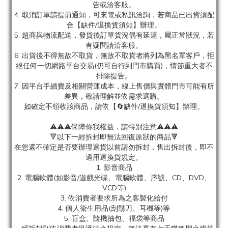
告或洽客服。
4. 取消訂單請提前通知，可來電或私訊洽詢，若商品已出貨須配
合【缺件/退換貨須知】辦理。
5. 超商與物流配送，發貨後訂單貨況偶有延遲，屬正常狀況，若
有疑問請洽客服。
6. 出貨後不得無故不取貨，無故不取貨者將列為黑名單客戶，拒
絕任何一切網路平台交易(仍可自行到門市購買)，情節重大者不
排除提告。
7. 因平台手續費及相關營運成本，線上售價與實體門市可能有所
差異，敬請理解並依需求選購。
如確定不領收該商品，請依【🔄缺件/退換貨須知】辦理。
⚠️⚠️⚠️保障你我權益，請特別注意⚠️⚠️⚠️
🔻以下一經拆封即無法回復原狀的商品🔻
在您還不確定是否要辦理退貨以前請勿拆封，售出拆封後，即不
適用退換貨規定。
1. 影音商品
2. 電腦軟體(如影音/遊戲光碟、電腦軟體、序號、CD、DVD、
VCD等)
3. 依消費者要求所為之客製化給付
4. 個人衛生用品(刮鬍刀、耳機等)等
5. 盲盒、隨機抽包、福袋等商品