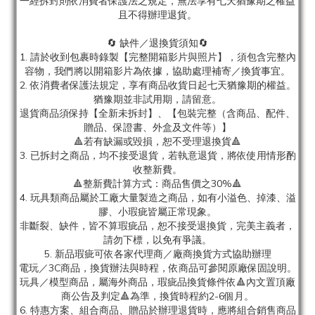
一經拆封則依消費者保護法之規定，無法享有七天猶豫期之權益
且不得辦理退貨。
🔄 缺件／退換貨須知🔄
1. 請於收到包裹時錄製【完整開箱影片與照片】，須包含完整內
容物，我們將以開箱影片為依據，協助處理補寄／換貨事宜。
2. 依消費者保護法規定，享有商品收貨日起七天猶豫期的權益。
猶豫期並非試用期，請留意。
退貨商品須保持【全新未拆封】、【包裝完整（含商品、配件、
贈品、保證書、外盒及文件等）】
🔺若有缺漏或毀損，恕不受理退換貨🔺
3. 已拆封之商品，均不接受退貨，若執意退貨，將依使用情形酌
收整新費。
🔺整新費計算方式：商品售價之30%🔺
4. 玩具類商品屬於工廠大量製造之商品，如有小溢色、掉漆、溢
膠、小瑕疵皆屬正常現象。
非斷裂、缺件，皆不算瑕疵品，恕不接受退換貨，完美主義者，
請勿下標，以免有爭議。
5. 新品瑕疵可依各家代理商／廠商換貨方式協助辦理
電玩／3C商品，換貨辦法與時程，依商品可參閱原廠保固說明。
玩具／模型商品，屬海外商品，瑕疵品換貨條件依🔺內文置頂廠
商公告及判定🔺為準，換貨時程約2-6個月。
6. 特惠方案、組合商品、贈品於辦理退貨時，應將組合銷售商品