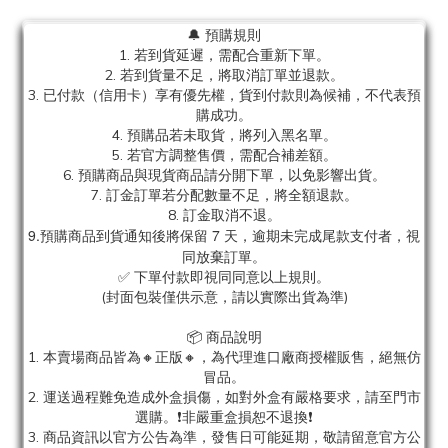
🔔 預購規則
1. 若到貨延遲，需配合重新下單。
2. 若到貨量不足，將取消訂單並退款。
3. 已付款（信用卡）享有優先權，貨到付款則為候補，不代表預
購成功。
4. 預購品若未取貨，將列入黑名單。
5. 若官方調整售價，需配合補差額。
6. 預購商品與現貨商品請分開下單，以免影響出貨。
7. 訂金訂單若分配數量不足，將全額退款。
8. 訂金取消不退。
9.預購商品到貨通知後將保留 7 天，逾期未完成尾款支付者，視
同放棄訂單。
✅ 下單付款即視同同意以上規則。
(封面包裝僅供示意，請以實際出貨為準)
📦 商品說明
1. 本賣場商品皆為
🔸正版🔸，為代理進口廠商授權販售，絕無仿
冒品。
2. 運送過程難免造成外盒損傷，如對外盒有嚴格要求，請至門市
選購。❗非嚴重盒損恕不退換❗
3. 商品資訊以官方公告為準，發售日可能延期，敬請留意官方公