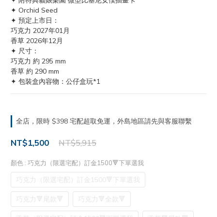
✦ 附特典貓娘樂園 微型比基尼女僕插畫卡
✦ Orchid Seed
✦ 預定上市日：
巧克力 2027年01月
香草 2026年12月
✦ 尺寸：
巧克力 約 295 mm
香草 約 290 mm
✦ 包裝盒內容物：公仔盒玩*1
全店，限時 $398 宅配超取免運，外島地區請先與客服聯繫
NT$1,500
NT$5,915
顏色
: 巧克力（限選宅配）訂金1500🔻下單選我
巧克力（限選宅配）訂金1500🔻下單選我
巧克力🔻尾款🔻
巧克力🔻全款🔻