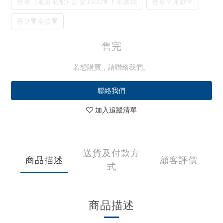
香草（限選宅配）訂金1500🔻下單選我
香草🔻尾款🔻
香草🔻全款🔻
售完
若想購買，請聯絡我們。
聯絡我們
加入追蹤清單
送貨及付款方
商品描述
顧客評價
式
商品描述