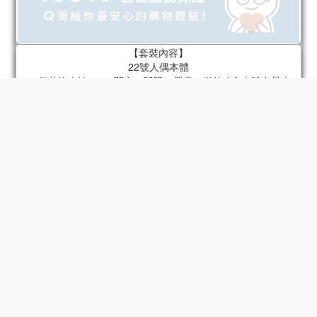
【套裝內容】
22號人偶本體
22個替換表情 x 4（開心、眨眼、嚴肅、微笑 / 含本體自帶表
情）
22個替換手型 x 6組（指向手、持槍手、放鬆手、拳頭、張開
手、持物手 / 含本體自帶手）
肩包
火箭筒
底座
22號專屬頭盔
摩托車 - 型號2
33號人偶本體
33個替換表情 x 4（面無表情、不滿、憤怒、 （驚喜/包含身體上
的配件）
33個可替換手型 x 6組（放鬆手、張開手、拳頭、和平手勢、半
握物品手、握物品手/包含身體上的配件）
旗幟
擴音器
底座