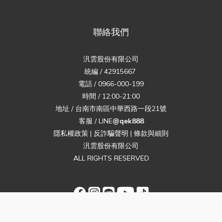
【套裝內容】
立即購買
22號人偶本體
22個替換表情 x 4（開心、眨眼、嚴肅、微笑 / 含本體自帶表
情）
22個替換手型 x 6組（指向手、持槍手、放鬆手、拳頭、張開