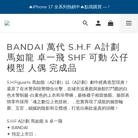
🔥iPhone 17 全系列熱銷中🔥點我購買 — !
🔥iPhone 17 全系列熱銷中🔥點我購買 — !
💕加入Q哥 Line 新好友領優惠券！🎫
🔥iPhone 17 全系列熱銷中🔥點我購買 — !
BANDAI 萬代 S.H.F A計劃
馬如龍 卓一飛 SHF 可動 公仔
模型 人偶 完成品
S.H.Figuarts 馬如龍（A計劃）以《A計劃》劇中經典造型現身！
還原了在水警與陸警聯合出擊，在城市追逐戲與旅館打鬥戲的白
色水警制服-白素色的上衣和吊帶褲，菱格襪子相當搶眼。臉部表
情零件採用「魂之數位上色技術」，忠實再現了成龍的臉部輪
廓、五官，細膩的陰影和立體感，打造出兩款逼真的頭雕！
S.H.F A計劃 馬如龍 & 卓一飛
✦ BANDAI
✦ 預定上市日：