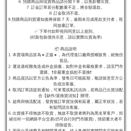
6. 預購商品與現貨商品請分開下單，以免影響出貨。
7. 訂金訂單若分配數量不足，將全額退款。
8. 訂金取消不退。
9.預購商品到貨通知後將保留 7 天，逾期未完成尾款支付者，視
同放棄訂單。
✅ 下單付款即視同同意以上規則。
(封面包裝僅供示意，請以實際出貨為準)
📦 商品說明
1. 本賣場商品皆為
🔸正版🔸，為代理進口廠商授權販售，絕無仿
冒品。
2. 運送過程難免造成外盒損傷，如對外盒有嚴格要求，請至門市
選購。❗非嚴重盒損恕不退換❗
3. 商品資訊以官方公告為準，發售日可能延期，敬請留意官方公
告或洽客服。
4. 取消訂單請提前通知，可來電或私訊洽詢，若商品已出貨須配
合【缺件/退換貨須知】辦理。
5. 超商與物流配送，發貨後訂單貨況偶有延遲，屬正常狀況，若
有疑問請洽客服。
6. 出貨後不得無故不取貨，無故不取貨者將列為黑名單客戶，拒
絕任何一切網路平台交易(仍可自行到門市購買)，情節重大者不
排除提告。
7. 因平台手續費及相關營運成本，線上售價與實體門市可能有所