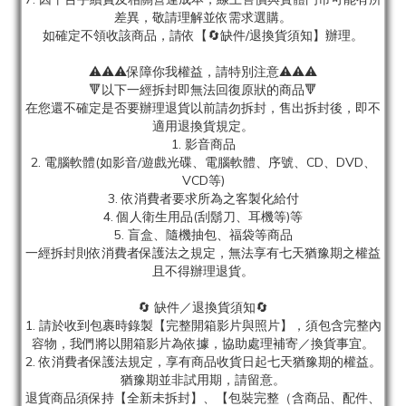
差異，敬請理解並依需求選購。
如確定不領收該商品，請依【🔄缺件/退換貨須知】辦理。
⚠️⚠️⚠️保障你我權益，請特別注意⚠️⚠️⚠️
🔻以下一經拆封即無法回復原狀的商品🔻
在您還不確定是否要辦理退貨以前請勿拆封，售出拆封後，即不
適用退換貨規定。
1. 影音商品
2. 電腦軟體(如影音/遊戲光碟、電腦軟體、序號、CD、DVD、
VCD等)
3. 依消費者要求所為之客製化給付
4. 個人衛生用品(刮鬍刀、耳機等)等
5. 盲盒、隨機抽包、福袋等商品
一經拆封則依消費者保護法之規定，無法享有七天猶豫期之權益
且不得辦理退貨。
🔄 缺件／退換貨須知🔄
1. 請於收到包裹時錄製【完整開箱影片與照片】，須包含完整內
容物，我們將以開箱影片為依據，協助處理補寄／換貨事宜。
2. 依消費者保護法規定，享有商品收貨日起七天猶豫期的權益。
猶豫期並非試用期，請留意。
退貨商品須保持【全新未拆封】、【包裝完整（含商品、配件、