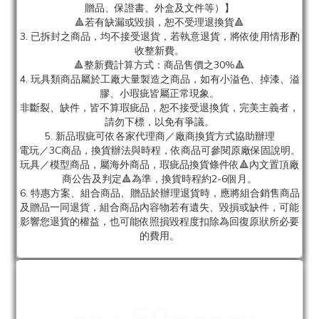
贈品、保證書、外盒及文件等）】
🔺若有缺漏或毀損，恕不受理退換貨🔺
3. 已拆封之商品，均不接受退貨，若執意退貨，將依使用情形酌
收整新費。
🔺整新費計算方式：商品售價之30%🔺
4. 玩具類商品屬於工廠大量製造之商品，如有小溢色、掉漆、溢
膠、小瑕疵皆屬正常現象。
非斷裂、缺件，皆不算瑕疵品，恕不接受退換貨，完美主義者，
請勿下標，以免有爭議。
5. 新品瑕疵可依各家代理商／廠商換貨方式協助辦理
電玩／3C商品，換貨辦法與時程，依商品可參閱原廠保固說明。
玩具／模型商品，屬海外商品，瑕疵品換貨條件依🔺內文置頂廠
商公告及判定🔺為準，換貨時程約2-6個月。
6. 特惠方案、組合商品、贈品於辦理退貨時，應將組合銷售商品
及贈品一同退貨，組合商品內容物若有遺失、毀損或缺件，可能
影響您退貨的權益，也可能依照損毀程度扣除為回復原狀所必要
的費用。