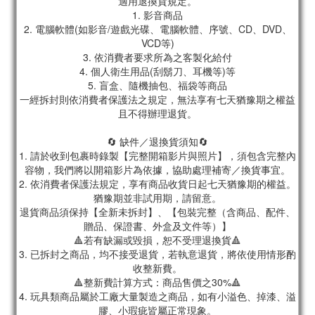
適用退換貨規定。
1. 影音商品
2. 電腦軟體(如影音/遊戲光碟、電腦軟體、序號、CD、DVD、
VCD等)
3. 依消費者要求所為之客製化給付
4. 個人衛生用品(刮鬍刀、耳機等)等
5. 盲盒、隨機抽包、福袋等商品
一經拆封則依消費者保護法之規定，無法享有七天猶豫期之權益
且不得辦理退貨。
🔄 缺件／退換貨須知🔄
1. 請於收到包裹時錄製【完整開箱影片與照片】，須包含完整內
容物，我們將以開箱影片為依據，協助處理補寄／換貨事宜。
2. 依消費者保護法規定，享有商品收貨日起七天猶豫期的權益。
猶豫期並非試用期，請留意。
退貨商品須保持【全新未拆封】、【包裝完整（含商品、配件、
贈品、保證書、外盒及文件等）】
🔺若有缺漏或毀損，恕不受理退換貨🔺
3. 已拆封之商品，均不接受退貨，若執意退貨，將依使用情形酌
收整新費。
🔺整新費計算方式：商品售價之30%🔺
4. 玩具類商品屬於工廠大量製造之商品，如有小溢色、掉漆、溢
膠、小瑕疵皆屬正常現象。