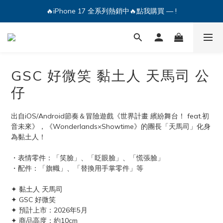
🔥iPhone 17 全系列熱銷中🔥點我購買 — !
🔥iPhone 17 全系列熱銷中🔥點我購買 — !
💕加入Q哥 Line 新好友領優惠券！🎫
🔥iPhone 17 全系列熱銷中🔥點我購買 — !
GSC 好微笑 黏土人 天馬司 公
仔
出自iOS/Android節奏＆冒險遊戲《世界計畫 繽紛舞台！ feat.初
音未來》，《Wonderlands×Showtime》的團長「天馬司」化身
為黏土人！
・表情零件：「笑臉」、「眨眼臉」、「慌張臉」
・配件：「旗幟」、「替換用手掌零件」等
✦ 黏土人 天馬司
✦ GSC 好微笑
✦ 預計上市：2026年5月
✦ 商品高度：約10cm