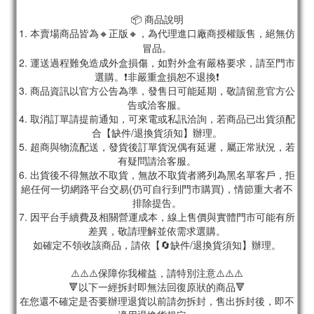
📦 商品說明
1. 本賣場商品皆為
🔸正版🔸，為代理進口廠商授權販售，絕無仿
冒品。
2. 運送過程難免造成外盒損傷，如對外盒有嚴格要求，請至門市
選購。❗非嚴重盒損恕不退換❗
3. 商品資訊以官方公告為準，發售日可能延期，敬請留意官方公
告或洽客服。
4. 取消訂單請提前通知，可來電或私訊洽詢，若商品已出貨須配
合【缺件/退換貨須知】辦理。
5. 超商與物流配送，發貨後訂單貨況偶有延遲，屬正常狀況，若
有疑問請洽客服。
6. 出貨後不得無故不取貨，無故不取貨者將列為黑名單客戶，拒
絕任何一切網路平台交易(仍可自行到門市購買)，情節重大者不
排除提告。
7. 因平台手續費及相關營運成本，線上售價與實體門市可能有所
差異，敬請理解並依需求選購。
如確定不領收該商品，請依【🔄缺件/退換貨須知】辦理。
⚠️⚠️⚠️保障你我權益，請特別注意⚠️⚠️⚠️
🔻以下一經拆封即無法回復原狀的商品🔻
在您還不確定是否要辦理退貨以前請勿拆封，售出拆封後，即不