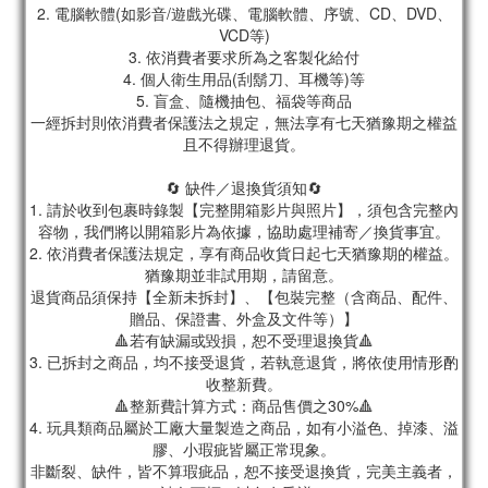
2. 電腦軟體(如影音/遊戲光碟、電腦軟體、序號、CD、DVD、
VCD等)
3. 依消費者要求所為之客製化給付
4. 個人衛生用品(刮鬍刀、耳機等)等
5. 盲盒、隨機抽包、福袋等商品
一經拆封則依消費者保護法之規定，無法享有七天猶豫期之權益
且不得辦理退貨。
🔄 缺件／退換貨須知🔄
1. 請於收到包裹時錄製【完整開箱影片與照片】，須包含完整內
容物，我們將以開箱影片為依據，協助處理補寄／換貨事宜。
2. 依消費者保護法規定，享有商品收貨日起七天猶豫期的權益。
猶豫期並非試用期，請留意。
退貨商品須保持【全新未拆封】、【包裝完整（含商品、配件、
贈品、保證書、外盒及文件等）】
🔺若有缺漏或毀損，恕不受理退換貨🔺
3. 已拆封之商品，均不接受退貨，若執意退貨，將依使用情形酌
收整新費。
🔺整新費計算方式：商品售價之30%🔺
4. 玩具類商品屬於工廠大量製造之商品，如有小溢色、掉漆、溢
膠、小瑕疵皆屬正常現象。
非斷裂、缺件，皆不算瑕疵品，恕不接受退換貨，完美主義者，