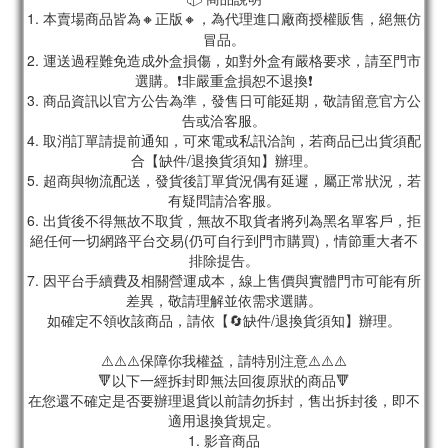
1. 本賣場商品皆為
🔸正版🔸，為代理進口廠商授權販售，絕無仿
冒品。
2. 運送過程難免造成外盒損傷，如對外盒有嚴格要求，請至門市
選購。❗非嚴重盒損恕不退換❗
3. 商品資訊以官方公告為準，發售日可能延期，敬請留意官方公
告或洽客服。
4. 取消訂單請提前通知，可來電或私訊洽詢，若商品已出貨須配
合【缺件/退換貨須知】辦理。
5. 超商與物流配送，發貨後訂單貨況偶有延遲，屬正常狀況，若
有疑問請洽客服。
6. 出貨後不得無故不取貨，無故不取貨者將列為黑名單客戶，拒
絕任何一切網路平台交易(仍可自行到門市購買)，情節重大者不
排除提告。
7. 因平台手續費及相關營運成本，線上售價與實體門市可能有所
差異，敬請理解並依需求選購。
如確定不領收該商品，請依【🔄缺件/退換貨須知】辦理。
⚠️⚠️⚠️保障你我權益，請特別注意⚠️⚠️⚠️
🔻以下一經拆封即無法回復原狀的商品🔻
在您還不確定是否要辦理退貨以前請勿拆封，售出拆封後，即不
適用退換貨規定。
1. 影音商品