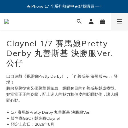
🔥iPhone 17 全系列熱銷中🔥點我購買 — !
🔥iPhone 17 全系列熱銷中🔥點我購買 — !
💕加入Q哥 Line 新好友領優惠券！🎫
🔥iPhone 17 全系列熱銷中🔥點我購買 — !
Claynel 1/7 賽馬娘Pretty
Derby 丸善斯基 決勝服Ver.
公仔
出自遊戲《賽馬娘Pretty Derby》，「丸善斯基 決勝服Ver.」登
場！
將散發著復古又帶著華麗氣息、耀眼奪目的丸善斯基製成模型。
她堂堂正正的姿態，配上迷人的魅力和俏皮的眨眼動作，讓人瞬
間心動。
✦ 1/7 賽馬娘Pretty Derby 丸善斯基 決勝服Ver.
✦ 販售商GSC / 製造商Claynel
✦ 預定上市日：2026年8月