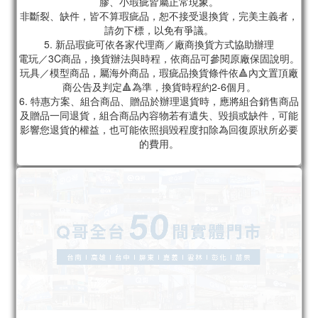
膠、小瑕疵皆屬正常現象。
非斷裂、缺件，皆不算瑕疵品，恕不接受退換貨，完美主義者，
請勿下標，以免有爭議。
5. 新品瑕疵可依各家代理商／廠商換貨方式協助辦理
電玩／3C商品，換貨辦法與時程，依商品可參閱原廠保固說明。
玩具／模型商品，屬海外商品，瑕疵品換貨條件依🔺內文置頂廠
商公告及判定🔺為準，換貨時程約2-6個月。
6. 特惠方案、組合商品、贈品於辦理退貨時，應將組合銷售商品
及贈品一同退貨，組合商品內容物若有遺失、毀損或缺件，可能
影響您退貨的權益，也可能依照損毀程度扣除為回復原狀所必要
的費用。