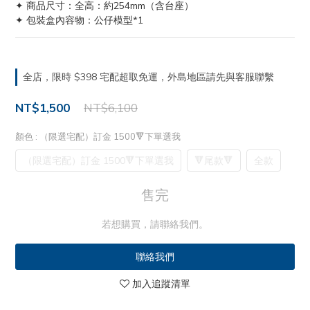
✦ 商品尺寸：全高：約254mm（含台座）
✦ 包裝盒內容物：公仔模型*1
全店，限時 $398 宅配超取免運，外島地區請先與客服聯繫
NT$1,500
NT$6,100
顏色
: （限選宅配）訂金 1500🔻下單選我
（限選宅配）訂金 1500🔻下單選我
🔻尾款🔻
全款
售完
若想購買，請聯絡我們。
聯絡我們
加入追蹤清單