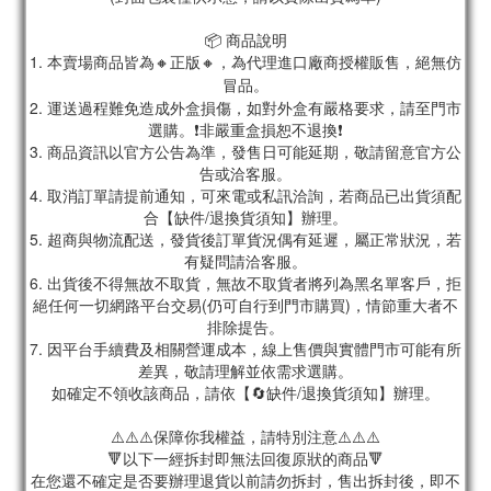
📦 商品說明
1. 本賣場商品皆為
🔸正版🔸，為代理進口廠商授權販售，絕無仿
冒品。
2. 運送過程難免造成外盒損傷，如對外盒有嚴格要求，請至門市
選購。❗非嚴重盒損恕不退換❗
3. 商品資訊以官方公告為準，發售日可能延期，敬請留意官方公
告或洽客服。
4. 取消訂單請提前通知，可來電或私訊洽詢，若商品已出貨須配
合【缺件/退換貨須知】辦理。
5. 超商與物流配送，發貨後訂單貨況偶有延遲，屬正常狀況，若
有疑問請洽客服。
6. 出貨後不得無故不取貨，無故不取貨者將列為黑名單客戶，拒
絕任何一切網路平台交易(仍可自行到門市購買)，情節重大者不
排除提告。
7. 因平台手續費及相關營運成本，線上售價與實體門市可能有所
差異，敬請理解並依需求選購。
如確定不領收該商品，請依【🔄缺件/退換貨須知】辦理。
⚠️⚠️⚠️保障你我權益，請特別注意⚠️⚠️⚠️
🔻以下一經拆封即無法回復原狀的商品🔻
在您還不確定是否要辦理退貨以前請勿拆封，售出拆封後，即不