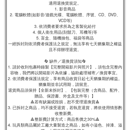
適用退換貨規定。
1. 影音商品
2. 電腦軟體(如影音/遊戲光碟、電腦軟體、序號、CD、DVD、
VCD等)
3. 依消費者要求所為之客製化給付
4. 個人衛生用品(刮鬍刀、耳機等)等
5. 盲盒、隨機抽包、福袋等商品
一經拆封則依消費者保護法之規定，無法享有七天猶豫期之權益
且不得辦理退貨。
🔄 缺件／退換貨須知🔄
1. 請於收到包裹時錄製【完整開箱影片與照片】，須包含完整內
容物，我們將以開箱影片為依據，協助處理補寄／換貨事宜。
2. 依消費者保護法規定，享有商品收貨日起七天猶豫期的權益。
猶豫期並非試用期，請留意。
退貨商品須保持【全新未拆封】、【包裝完整（含商品、配件、
贈品、保證書、外盒及文件等）】
🔺若有缺漏或毀損，恕不受理退換貨🔺
3. 已拆封之商品，均不接受退貨，若執意退貨，將依使用情形酌
收整新費。
🔺整新費計算方式：商品售價之30%🔺
4. 玩具類商品屬於工廠大量製造之商品，如有小溢色、掉漆、溢