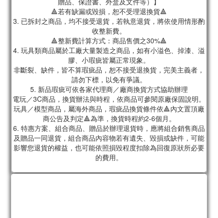
贈品、保證書、外盒及文件等）】
🔺若有缺漏或毀損，恕不受理退換貨🔺
3. 已拆封之商品，均不接受退貨，若執意退貨，將依使用情形酌
收整新費。
🔺整新費計算方式：商品售價之30%🔺
4. 玩具類商品屬於工廠大量製造之商品，如有小溢色、掉漆、溢
膠、小瑕疵皆屬正常現象。
非斷裂、缺件，皆不算瑕疵品，恕不接受退換貨，完美主義者，
請勿下標，以免有爭議。
5. 新品瑕疵可依各家代理商／廠商換貨方式協助辦理
電玩／3C商品，換貨辦法與時程，依商品可參閱原廠保固說明。
玩具／模型商品，屬海外商品，瑕疵品換貨條件依🔺內文置頂廠
商公告及判定🔺為準，換貨時程約2-6個月。
6. 特惠方案、組合商品、贈品於辦理退貨時，應將組合銷售商品
及贈品一同退貨，組合商品內容物若有遺失、毀損或缺件，可能
影響您退貨的權益，也可能依照損毀程度扣除為回復原狀所必要
的費用。