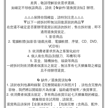
差異，敬請理解並依需求選購。
如確定不領收該商品，請依【🔄缺件/退換貨須知】辦理。
⚠️⚠️⚠️保障你我權益，請特別注意⚠️⚠️⚠️
🔻以下一經拆封即無法回復原狀的商品🔻
在您還不確定是否要辦理退貨以前請勿拆封，售出拆封後，即不
適用退換貨規定。
1. 影音商品
2. 電腦軟體(如影音/遊戲光碟、電腦軟體、序號、CD、DVD、
VCD等)
3. 依消費者要求所為之客製化給付
4. 個人衛生用品(刮鬍刀、耳機等)等
5. 盲盒、隨機抽包、福袋等商品
一經拆封則依消費者保護法之規定，無法享有七天猶豫期之權益
且不得辦理退貨。
🔄 缺件／退換貨須知🔄
1. 請於收到包裹時錄製【完整開箱影片與照片】，須包含完整內
容物，我們將以開箱影片為依據，協助處理補寄／換貨事宜。
2. 依消費者保護法規定，享有商品收貨日起七天猶豫期的權益。
猶豫期並非試用期，請留意。
退貨商品須保持【全新未拆封】、【包裝完整（含商品、配件、