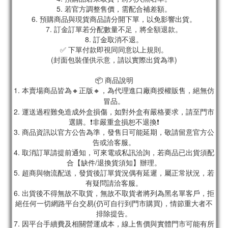
5. 若官方調整售價，需配合補差額。
6. 預購商品與現貨商品請分開下單，以免影響出貨。
7. 訂金訂單若分配數量不足，將全額退款。
8. 訂金取消不退。
✅ 下單付款即視同同意以上規則。
(封面包裝僅供示意，請以實際出貨為準)
📦 商品說明
1. 本賣場商品皆為
🔸正版🔸，為代理進口廠商授權販售，絕無仿
冒品。
2. 運送過程難免造成外盒損傷，如對外盒有嚴格要求，請至門市
選購。❗非嚴重盒損恕不退換❗
3. 商品資訊以官方公告為準，發售日可能延期，敬請留意官方公
告或洽客服。
4. 取消訂單請提前通知，可來電或私訊洽詢，若商品已出貨須配
合【缺件/退換貨須知】辦理。
5. 超商與物流配送，發貨後訂單貨況偶有延遲，屬正常狀況，若
有疑問請洽客服。
6. 出貨後不得無故不取貨，無故不取貨者將列為黑名單客戶，拒
絕任何一切網路平台交易(仍可自行到門市購買)，情節重大者不
排除提告。
7. 因平台手續費及相關營運成本，線上售價與實體門市可能有所