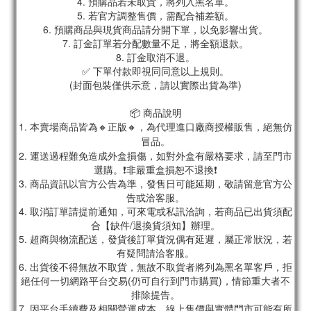
4. 預購品若未取貨，將列入黑名單。
5. 若官方調整售價，需配合補差額。
6. 預購商品與現貨商品請分開下單，以免影響出貨。
7. 訂金訂單若分配數量不足，將全額退款。
8. 訂金取消不退。
✅ 下單付款即視同同意以上規則。
(封面包裝僅供示意，請以實際出貨為準)
📦 商品說明
1. 本賣場商品皆為
🔸正版🔸，為代理進口廠商授權販售，絕無仿
冒品。
2. 運送過程難免造成外盒損傷，如對外盒有嚴格要求，請至門市
選購。❗非嚴重盒損恕不退換❗
3. 商品資訊以官方公告為準，發售日可能延期，敬請留意官方公
告或洽客服。
4. 取消訂單請提前通知，可來電或私訊洽詢，若商品已出貨須配
合【缺件/退換貨須知】辦理。
5. 超商與物流配送，發貨後訂單貨況偶有延遲，屬正常狀況，若
有疑問請洽客服。
6. 出貨後不得無故不取貨，無故不取貨者將列為黑名單客戶，拒
絕任何一切網路平台交易(仍可自行到門市購買)，情節重大者不
排除提告。
7. 因平台手續費及相關營運成本，線上售價與實體門市可能有所