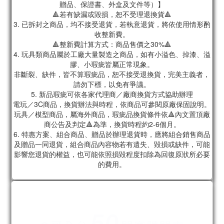
贈品、保證書、外盒及文件等）】
🔺若有缺漏或毀損，恕不受理退換貨🔺
3. 已拆封之商品，均不接受退貨，若執意退貨，將依使用情形酌
收整新費。
🔺整新費計算方式：商品售價之30%🔺
4. 玩具類商品屬於工廠大量製造之商品，如有小溢色、掉漆、溢
膠、小瑕疵皆屬正常現象。
非斷裂、缺件，皆不算瑕疵品，恕不接受退換貨，完美主義者，
請勿下標，以免有爭議。
5. 新品瑕疵可依各家代理商／廠商換貨方式協助辦理
電玩／3C商品，換貨辦法與時程，依商品可參閱原廠保固說明。
玩具／模型商品，屬海外商品，瑕疵品換貨條件依🔺內文置頂廠
商公告及判定🔺為準，換貨時程約2-6個月。
6. 特惠方案、組合商品、贈品於辦理退貨時，應將組合銷售商品
及贈品一同退貨，組合商品內容物若有遺失、毀損或缺件，可能
影響您退貨的權益，也可能依照損毀程度扣除為回復原狀所必要
的費用。