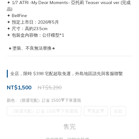
✦ 1/7 ATRI -My Dear Moments- 亞托莉 Teaser visual ver.(完成
品)
✦ BellFine
✦ 預定上市日：2026年5月
✦ 尺寸：高約23.5cm
✦ 包裝盒內容物：公仔模型*1
 🔸塗裝、不良無法替換🔸
全店，限時 $398 宅配超取免運，外島地區請先與客服聯繫
NT$1,500
NT$5,290
顏色
: （限選宅配）訂金 1500🔻下單選我
（限選宅配）訂金 1500🔻下單選我
🔻尾款🔻
全款
售完