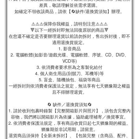
差異，敬請理解並依需求選購。
如確定不領收該商品，請依【🔄缺件/退換貨須知】辦理。
⚠️⚠️⚠️保障你我權益，請特別注意⚠️⚠️⚠️
🔻以下一經拆封即無法回復原狀的商品🔻
在您還不確定是否要辦理退貨以前請勿拆封，售出拆封後，即不
適用退換貨規定。
1. 影音商品
2. 電腦軟體(如影音/遊戲光碟、電腦軟體、序號、CD、DVD、
VCD等)
3. 依消費者要求所為之客製化給付
4. 個人衛生用品(刮鬍刀、耳機等)等
5. 盲盒、隨機抽包、福袋等商品
一經拆封則依消費者保護法之規定，無法享有七天猶豫期之權益
且不得辦理退貨。
🔄 缺件／退換貨須知🔄
1. 請於收到包裹時錄製【完整開箱影片與照片】，須包含完整內
容物，我們將以開箱影片為依據，協助處理補寄／換貨事宜。
2. 依消費者保護法規定，享有商品收貨日起七天猶豫期的權益。
猶豫期並非試用期，請留意。
退貨商品須保持【全新未拆封】、【包裝完整（含商品、配件、