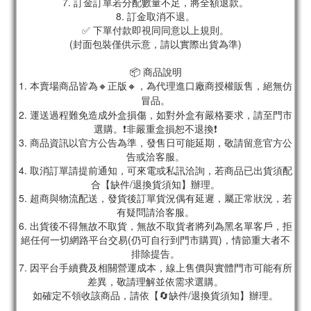
7. 訂金訂單若分配數量不足，將全額退款。
8. 訂金取消不退。
✅ 下單付款即視同同意以上規則。
(封面包裝僅供示意，請以實際出貨為準)
📦 商品說明
1. 本賣場商品皆為
🔸正版🔸，為代理進口廠商授權販售，絕無仿
冒品。
2. 運送過程難免造成外盒損傷，如對外盒有嚴格要求，請至門市
選購。❗非嚴重盒損恕不退換❗
3. 商品資訊以官方公告為準，發售日可能延期，敬請留意官方公
告或洽客服。
4. 取消訂單請提前通知，可來電或私訊洽詢，若商品已出貨須配
合【缺件/退換貨須知】辦理。
5. 超商與物流配送，發貨後訂單貨況偶有延遲，屬正常狀況，若
有疑問請洽客服。
6. 出貨後不得無故不取貨，無故不取貨者將列為黑名單客戶，拒
絕任何一切網路平台交易(仍可自行到門市購買)，情節重大者不
排除提告。
7. 因平台手續費及相關營運成本，線上售價與實體門市可能有所
差異，敬請理解並依需求選購。
如確定不領收該商品，請依【🔄缺件/退換貨須知】辦理。