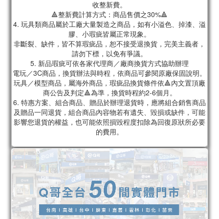
收整新費。
🔺整新費計算方式：商品售價之30%🔺
4. 玩具類商品屬於工廠大量製造之商品，如有小溢色、掉漆、溢
膠、小瑕疵皆屬正常現象。
非斷裂、缺件，皆不算瑕疵品，恕不接受退換貨，完美主義者，
請勿下標，以免有爭議。
5. 新品瑕疵可依各家代理商／廠商換貨方式協助辦理
電玩／3C商品，換貨辦法與時程，依商品可參閱原廠保固說明。
玩具／模型商品，屬海外商品，瑕疵品換貨條件依🔺內文置頂廠
商公告及判定🔺為準，換貨時程約2-6個月。
6. 特惠方案、組合商品、贈品於辦理退貨時，應將組合銷售商品
及贈品一同退貨，組合商品內容物若有遺失、毀損或缺件，可能
影響您退貨的權益，也可能依照損毀程度扣除為回復原狀所必要
的費用。