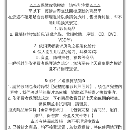
⚠️⚠️⚠️保障你我權益，請特別注意⚠️⚠️⚠️
🔻以下一經拆封即無法回復原狀的商品🔻
在您還不確定是否要辦理退貨以前請勿拆封，售出拆封後，即不
適用退換貨規定。
1. 影音商品
2. 電腦軟體(如影音/遊戲光碟、電腦軟體、序號、CD、DVD、
VCD等)
3. 依消費者要求所為之客製化給付
4. 個人衛生用品(刮鬍刀、耳機等)等
5. 盲盒、隨機抽包、福袋等商品
一經拆封則依消費者保護法之規定，無法享有七天猶豫期之權益
且不得辦理退貨。
🔄 缺件／退換貨須知🔄
1. 請於收到包裹時錄製【完整開箱影片與照片】，須包含完整內
容物，我們將以開箱影片為依據，協助處理補寄／換貨事宜。
2. 依消費者保護法規定，享有商品收貨日起七天猶豫期的權益。
猶豫期並非試用期，請留意。
退貨商品須保持【全新未拆封】、【包裝完整（含商品、配件、
贈品、保證書、外盒及文件等）】
🔺若有缺漏或毀損，恕不受理退換貨🔺
3. 已拆封之商品，均不接受退貨，若執意退貨，將依使用情形酌