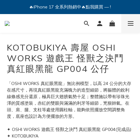
🔥iPhone 17 全系列熱銷中🔥點我購買 — !
🔥iPhone 17 全系列熱銷中🔥點我購買 — !
💕加入Q哥 Line 新好友領優惠券！🎫
🔥iPhone 17 全系列熱銷中🔥點我購買 — !
KOTOBUKIYA 壽屋 OSHI
WORKS 遊戲王 怪獸之決鬥
真紅眼黑龍 GP004 公仔
「OSHI WORKS 真紅眼黑龍」無比例模型，以高 24 公分的大存
在感尺寸，再現真紅眼黑龍充滿魄力的造型細節，將軀體的銳利
線條感充分還原，極具巨大翅膀氣勢十足；整體施以帶有珍珠光
澤的質感塗裝，赤紅的雙眼與滿滿的利牙等細節，兇狠帥氣。在
頭、肩、腿、支柱等處使用圓柱軸，能夠依照擺放空間調整角
度，底座也設計為方便擺放的方形。
✦ OSHI WORKS 遊戲王 怪獸之決鬥 真紅眼黑龍 GP004(完成品)
✦ KOTOBUKIYA