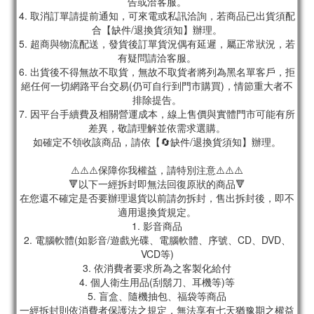
告或洽客服。
4. 取消訂單請提前通知，可來電或私訊洽詢，若商品已出貨須配
合【缺件/退換貨須知】辦理。
5. 超商與物流配送，發貨後訂單貨況偶有延遲，屬正常狀況，若
有疑問請洽客服。
6. 出貨後不得無故不取貨，無故不取貨者將列為黑名單客戶，拒
絕任何一切網路平台交易(仍可自行到門市購買)，情節重大者不
排除提告。
7. 因平台手續費及相關營運成本，線上售價與實體門市可能有所
差異，敬請理解並依需求選購。
如確定不領收該商品，請依【🔄缺件/退換貨須知】辦理。
⚠️⚠️⚠️保障你我權益，請特別注意⚠️⚠️⚠️
🔻以下一經拆封即無法回復原狀的商品🔻
在您還不確定是否要辦理退貨以前請勿拆封，售出拆封後，即不
適用退換貨規定。
1. 影音商品
2. 電腦軟體(如影音/遊戲光碟、電腦軟體、序號、CD、DVD、
VCD等)
3. 依消費者要求所為之客製化給付
4. 個人衛生用品(刮鬍刀、耳機等)等
5. 盲盒、隨機抽包、福袋等商品
一經拆封則依消費者保護法之規定，無法享有七天猶豫期之權益