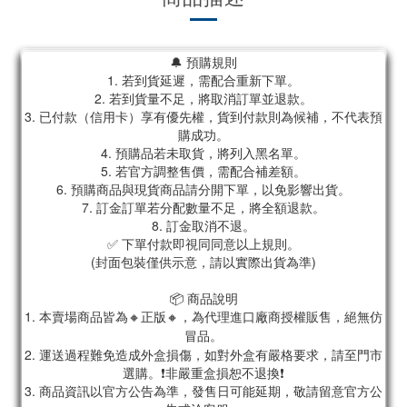
🔔 預購規則
1. 若到貨延遲，需配合重新下單。
2. 若到貨量不足，將取消訂單並退款。
3. 已付款（信用卡）享有優先權，貨到付款則為候補，不代表預
購成功。
4. 預購品若未取貨，將列入黑名單。
5. 若官方調整售價，需配合補差額。
6. 預購商品與現貨商品請分開下單，以免影響出貨。
7. 訂金訂單若分配數量不足，將全額退款。
8. 訂金取消不退。
✅ 下單付款即視同同意以上規則。
(封面包裝僅供示意，請以實際出貨為準)
📦 商品說明
1. 本賣場商品皆為
🔸正版🔸，為代理進口廠商授權販售，絕無仿
冒品。
2. 運送過程難免造成外盒損傷，如對外盒有嚴格要求，請至門市
選購。❗非嚴重盒損恕不退換❗
3. 商品資訊以官方公告為準，發售日可能延期，敬請留意官方公