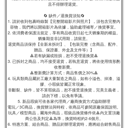
且不得辦理退貨。
🔄 缺件／退換貨須知🔄
1. 請於收到包裹時錄製【完整開箱影片與照片】，須包含完整內
容物，我們將以開箱影片為依據，協助處理補寄／換貨事宜。
2. 依消費者保護法規定，享有商品收貨日起七天猶豫期的權益。
猶豫期並非試用期，請留意。
退貨商品須保持【全新未拆封】、【包裝完整（含商品、配件、
贈品、保證書、外盒及文件等）】
🔺若有缺漏或毀損，恕不受理退換貨🔺
3. 已拆封之商品，均不接受退貨，若執意退貨，將依使用情形酌
收整新費。
🔺整新費計算方式：商品售價之30%🔺
4. 玩具類商品屬於工廠大量製造之商品，如有小溢色、掉漆、溢
膠、小瑕疵皆屬正常現象。
非斷裂、缺件，皆不算瑕疵品，恕不接受退換貨，完美主義者，
請勿下標，以免有爭議。
5. 新品瑕疵可依各家代理商／廠商換貨方式協助辦理
電玩／3C商品，換貨辦法與時程，依商品可參閱原廠保固說明。
玩具／模型商品，屬海外商品，瑕疵品換貨條件依🔺內文置頂廠
商公告及判定🔺為準，換貨時程約2-6個月。
6. 特惠方案、組合商品、贈品於辦理退貨時，應將組合銷售商品