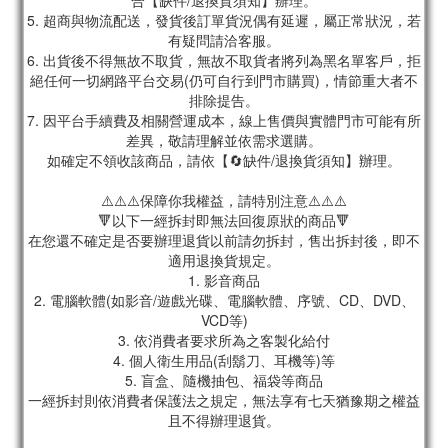
合【缺件/退換貨須知】辦理。
5. 超商與物流配送，發貨後訂單貨況偶有延遲，屬正常狀況，若
有疑問請洽客服。
6. 出貨後不得無故不取貨，無故不取貨者將列為黑名單客戶，拒
絕任何一切網路平台交易(仍可自行到門市購買)，情節重大者不
排除提告。
7. 因平台手續費及相關營運成本，線上售價與實體門市可能有所
差異，敬請理解並依需求選購。
如確定不領收該商品，請依【🔄缺件/退換貨須知】辦理。
⚠️⚠️⚠️保障你我權益，請特別注意⚠️⚠️⚠️
🔻以下一經拆封即無法回復原狀的商品🔻
在您還不確定是否要辦理退貨以前請勿拆封，售出拆封後，即不
適用退換貨規定。
1. 影音商品
2. 電腦軟體(如影音/遊戲光碟、電腦軟體、序號、CD、DVD、
VCD等)
3. 依消費者要求所為之客製化給付
4. 個人衛生用品(刮鬍刀、耳機等)等
5. 盲盒、隨機抽包、福袋等商品
一經拆封則依消費者保護法之規定，無法享有七天猶豫期之權益
且不得辦理退貨。