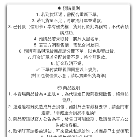
🔔 預購規則
1. 若到貨延遲，需配合重新下單。
2. 若到貨量不足，將取消訂單並退款。
3. 已付款（信用卡）享有優先權，貨到付款則為候補，不代表預
購成功。
4. 預購品若未取貨，將列入黑名單。
5. 若官方調整售價，需配合補差額。
6. 預購商品與現貨商品請分開下單，以免影響出貨。
7. 訂金訂單若分配數量不足，將全額退款。
8. 訂金取消不退。
✅ 下單付款即視同同意以上規則。
(封面包裝僅供示意，請以實際出貨為準)
📦 商品說明
1. 本賣場商品皆為
🔸正版🔸，為代理進口廠商授權販售，絕無仿
冒品。
2. 運送過程難免造成外盒損傷，如對外盒有嚴格要求，請至門市
選購。❗非嚴重盒損恕不退換❗
3. 商品資訊以官方公告為準，發售日可能延期，敬請留意官方公
告或洽客服。
4. 取消訂單請提前通知，可來電或私訊洽詢，若商品已出貨須配