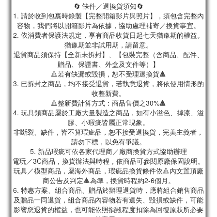
🔄 缺件／退換貨須知🔄
1. 請於收到包裹時錄製【完整開箱影片與照片】，須包含完整內
容物，我們將以開箱影片為依據，協助處理補寄／換貨事宜。
2. 依消費者保護法規定，享有商品收貨日起七天猶豫期的權益。
猶豫期並非試用期，請留意。
退貨商品須保持【全新未拆封】、【包裝完整（含商品、配件、
贈品、保證書、外盒及文件等）】
🔺若有缺漏或毀損，恕不受理退換貨🔺
3. 已拆封之商品，均不接受退貨，若執意退貨，將依使用情形酌
收整新費。
🔺整新費計算方式：商品售價之30%🔺
4. 玩具類商品屬於工廠大量製造之商品，如有小溢色、掉漆、溢
膠、小瑕疵皆屬正常現象。
非斷裂、缺件，皆不算瑕疵品，恕不接受退換貨，完美主義者，
請勿下標，以免有爭議。
5. 新品瑕疵可依各家代理商／廠商換貨方式協助辦理
電玩／3C商品，換貨辦法與時程，依商品可參閱原廠保固說明。
玩具／模型商品，屬海外商品，瑕疵品換貨條件依🔺內文置頂廠
商公告及判定🔺為準，換貨時程約2-6個月。
6. 特惠方案、組合商品、贈品於辦理退貨時，應將組合銷售商品
及贈品一同退貨，組合商品內容物若有遺失、毀損或缺件，可能
影響您退貨的權益，也可能依照損毀程度扣除為回復原狀所必要