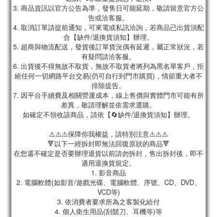
3. 商品資訊以官方公告為準，發售日可能延期，敬請留意官方公
告或洽客服。
4. 取消訂單請提前通知，可來電或私訊洽詢，若商品已出貨須配
合【缺件/退換貨須知】辦理。
5. 超商與物流配送，發貨後訂單貨況偶有延遲，屬正常狀況，若
有疑問請洽客服。
6. 出貨後不得無故不取貨，無故不取貨者將列為黑名單客戶，拒
絕任何一切網路平台交易(仍可自行到門市購買)，情節重大者不
排除提告。
7. 因平台手續費及相關營運成本，線上售價與實體門市可能有所
差異，敬請理解並依需求選購。
如確定不領收該商品，請依【🔄缺件/退換貨須知】辦理。
⚠️⚠️⚠️保障你我權益，請特別注意⚠️⚠️⚠️
🔻以下一經拆封即無法回復原狀的商品🔻
在您還不確定是否要辦理退貨以前請勿拆封，售出拆封後，即不
適用退換貨規定。
1. 影音商品
2. 電腦軟體(如影音/遊戲光碟、電腦軟體、序號、CD、DVD、
VCD等)
3. 依消費者要求所為之客製化給付
4. 個人衛生用品(刮鬍刀、耳機等)等