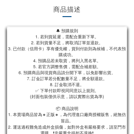
商品描述
🔔 預購規則
1. 若到貨延遲，需配合重新下單。
2. 若到貨量不足，將取消訂單並退款。
3. 已付款（信用卡）享有優先權，貨到付款則為候補，不代表預
購成功。
4. 預購品若未取貨，將列入黑名單。
5. 若官方調整售價，需配合補差額。
6. 預購商品與現貨商品請分開下單，以免影響出貨。
7. 訂金訂單若分配數量不足，將全額退款。
8. 訂金取消不退。
✅ 下單付款即視同同意以上規則。
(封面包裝僅供示意，請以實際出貨為準)
📦 商品說明
1. 本賣場商品皆為
🔸正版🔸，為代理進口廠商授權販售，絕無仿
冒品。
2. 運送過程難免造成外盒損傷，如對外盒有嚴格要求，請至門市
選購。❗非嚴重盒損恕不退換❗