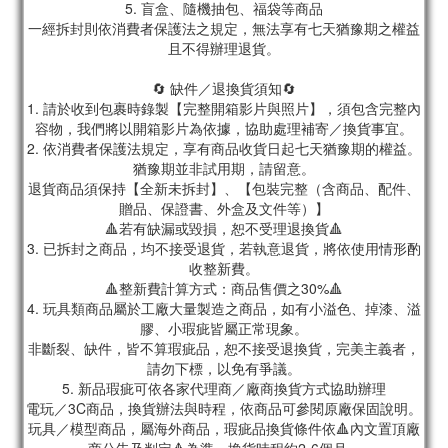
5. 盲盒、隨機抽包、福袋等商品
一經拆封則依消費者保護法之規定，無法享有七天猶豫期之權益
且不得辦理退貨。
🔄 缺件／退換貨須知🔄
1. 請於收到包裹時錄製【完整開箱影片與照片】，須包含完整內
容物，我們將以開箱影片為依據，協助處理補寄／換貨事宜。
2. 依消費者保護法規定，享有商品收貨日起七天猶豫期的權益。
猶豫期並非試用期，請留意。
退貨商品須保持【全新未拆封】、【包裝完整（含商品、配件、
贈品、保證書、外盒及文件等）】
🔺若有缺漏或毀損，恕不受理退換貨🔺
3. 已拆封之商品，均不接受退貨，若執意退貨，將依使用情形酌
收整新費。
🔺整新費計算方式：商品售價之30%🔺
4. 玩具類商品屬於工廠大量製造之商品，如有小溢色、掉漆、溢
膠、小瑕疵皆屬正常現象。
非斷裂、缺件，皆不算瑕疵品，恕不接受退換貨，完美主義者，
請勿下標，以免有爭議。
5. 新品瑕疵可依各家代理商／廠商換貨方式協助辦理
電玩／3C商品，換貨辦法與時程，依商品可參閱原廠保固說明。
玩具／模型商品，屬海外商品，瑕疵品換貨條件依🔺內文置頂廠