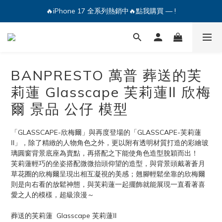
🔥iPhone 17 全系列熱銷中🔥點我購買 — !
🔥iPhone 17 全系列熱銷中🔥點我購買 — !
💕加入Q哥 Line 新好友領優惠券！🎫
🔥iPhone 17 全系列熱銷中🔥點我購買 — !
BANPRESTO 萬普 葬送的芙
莉蓮 Glasscape 芙莉蓮Ⅱ 欣梅
爾 景品 公仔 模型
「GLASSCAPE-欣梅爾」與再度登場的「GLASSCAPE-芙莉蓮
Ⅱ」，除了精緻的人物角色之外，更以附有透明材質打造的彩繪玻
璃圓窗背景底座為賣點，再搭配之下能使角色造型脫穎而出！
芙莉蓮輕巧的坐姿搭配微微抬頭仰望的造型，與背景頭戴著蒼月
草花圈的欣梅爾呈現出相互凝視的美感；翹腳輕鬆坐靠的欣梅爾
則是向右看的放鬆神態，與芙莉蓮一起擺飾就能展現一直看著喜
愛之人的模樣，超級浪漫～
葬送的芙莉蓮  Glasscape 芙莉蓮Ⅱ