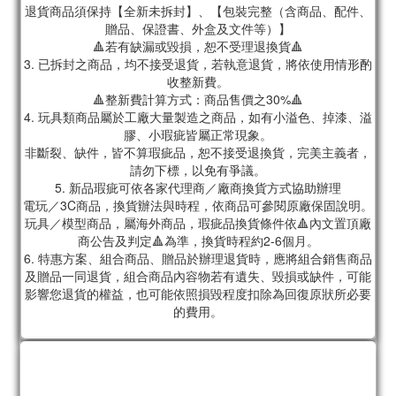
退貨商品須保持【全新未拆封】、【包裝完整（含商品、配件、
贈品、保證書、外盒及文件等）】
🔺若有缺漏或毀損，恕不受理退換貨🔺
3. 已拆封之商品，均不接受退貨，若執意退貨，將依使用情形酌
收整新費。
🔺整新費計算方式：商品售價之30%🔺
4. 玩具類商品屬於工廠大量製造之商品，如有小溢色、掉漆、溢
膠、小瑕疵皆屬正常現象。
非斷裂、缺件，皆不算瑕疵品，恕不接受退換貨，完美主義者，
請勿下標，以免有爭議。
5. 新品瑕疵可依各家代理商／廠商換貨方式協助辦理
電玩／3C商品，換貨辦法與時程，依商品可參閱原廠保固說明。
玩具／模型商品，屬海外商品，瑕疵品換貨條件依🔺內文置頂廠
商公告及判定🔺為準，換貨時程約2-6個月。
6. 特惠方案、組合商品、贈品於辦理退貨時，應將組合銷售商品
及贈品一同退貨，組合商品內容物若有遺失、毀損或缺件，可能
影響您退貨的權益，也可能依照損毀程度扣除為回復原狀所必要
的費用。