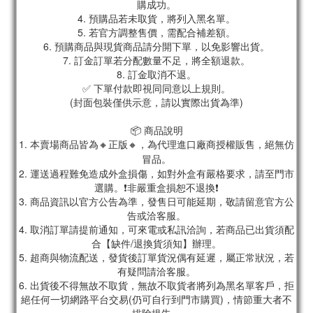
購成功。
4. 預購品若未取貨，將列入黑名單。
5. 若官方調整售價，需配合補差額。
6. 預購商品與現貨商品請分開下單，以免影響出貨。
7. 訂金訂單若分配數量不足，將全額退款。
8. 訂金取消不退。
✅ 下單付款即視同同意以上規則。
(封面包裝僅供示意，請以實際出貨為準)
📦 商品說明
1. 本賣場商品皆為
🔸正版🔸，為代理進口廠商授權販售，絕無仿
冒品。
2. 運送過程難免造成外盒損傷，如對外盒有嚴格要求，請至門市
選購。❗非嚴重盒損恕不退換❗
3. 商品資訊以官方公告為準，發售日可能延期，敬請留意官方公
告或洽客服。
4. 取消訂單請提前通知，可來電或私訊洽詢，若商品已出貨須配
合【缺件/退換貨須知】辦理。
5. 超商與物流配送，發貨後訂單貨況偶有延遲，屬正常狀況，若
有疑問請洽客服。
6. 出貨後不得無故不取貨，無故不取貨者將列為黑名單客戶，拒
絕任何一切網路平台交易(仍可自行到門市購買)，情節重大者不