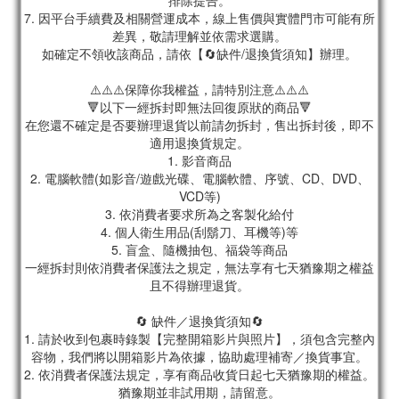
排除提告。
7. 因平台手續費及相關營運成本，線上售價與實體門市可能有所
差異，敬請理解並依需求選購。
如確定不領收該商品，請依【🔄缺件/退換貨須知】辦理。
⚠️⚠️⚠️保障你我權益，請特別注意⚠️⚠️⚠️
🔻以下一經拆封即無法回復原狀的商品🔻
在您還不確定是否要辦理退貨以前請勿拆封，售出拆封後，即不
適用退換貨規定。
1. 影音商品
2. 電腦軟體(如影音/遊戲光碟、電腦軟體、序號、CD、DVD、
VCD等)
3. 依消費者要求所為之客製化給付
4. 個人衛生用品(刮鬍刀、耳機等)等
5. 盲盒、隨機抽包、福袋等商品
一經拆封則依消費者保護法之規定，無法享有七天猶豫期之權益
且不得辦理退貨。
🔄 缺件／退換貨須知🔄
1. 請於收到包裹時錄製【完整開箱影片與照片】，須包含完整內
容物，我們將以開箱影片為依據，協助處理補寄／換貨事宜。
2. 依消費者保護法規定，享有商品收貨日起七天猶豫期的權益。
猶豫期並非試用期，請留意。