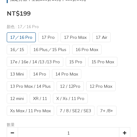
NT$199
顏色
: 17／16 Pro
17／16 Pro
17 Pro
17 Pro Max
17 Air
16／15
16 Plus／15 Plus
16 Pro Max
17e / 16e / 14 /13 /13 Pro
15 Pro
15 Pro Max
13 Mini
14 Pro
14 Pro Max
13 Pro Max / 14 Plus
12 / 12Pro
12 Pro Max
12 mini
XR / 11
X / Xs / 11 Pro
Xs Max / 11 Pro Max
7 / 8 / SE2 / SE3
7+ /8+
數量