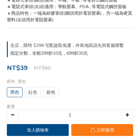
🔸電容式筆頭(圓頭)適用：手機、平板...等電容式觸控面板
🔸電阻式筆頭(尖頭)適用：導航螢幕、PDA...等電阻式觸控面板
🔹商品特色：一端為矽膠筆頭(圓頭用於電容螢幕)，另一端為硬質
塑料(尖頭用於電阻螢幕)
全店，限時 $398 宅配超取免運，外島地區請先與客服聯繫
指定分類，全館299折10元，699折30元
NT$39
NT$60
顏色
: 黑色
黑色
紅色
銀色
數量
加入購物車
立即購買