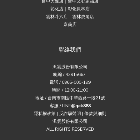
台中大連店｜台中文心家福店
彰化店｜彰化員林店
雲林斗六店｜雲林虎尾店
嘉義店
聯絡我們
汎雲股份有限公司
統編 / 42915667
電話 / 0966-000-199
時間 / 12:00-21:00
地址 / 台南市南區中華西路一段21號
客服 / LINE
@qek888
隱私權政策
|
反詐騙聲明
|
條款與細則
汎雲股份有限公司
ALL RIGHTS RESERVED