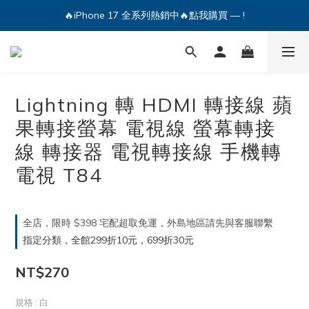
🔥iPhone 17 全系列熱銷中🔥點我購買 — !
💕加入Q哥 Line 新好友領優惠券！🎫
🔥iPhone 17 全系列熱銷中🔥點我購買 — !
Lightning 轉 HDMI 轉接線 蘋
果轉接螢幕 電視線 螢幕轉接
線 轉接器 電視轉接線 手機轉
電視 T84
全店，限時 $398 宅配超取免運，外島地區請先與客服聯繫
指定分類，全館299折10元，699折30元
NT$270
規格
: 白