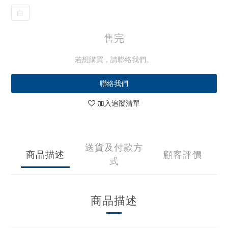
白
售完
若想購買，請聯絡我們。
聯絡我們
加入追蹤清單
送貨及付款方
商品描述
顧客評價
式
商品描述