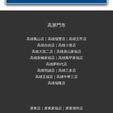
高屏門市
高雄鳳山店｜高雄瑞豐店｜高雄五甲店
高雄自由店｜高雄小港店
高雄大昌二店｜高雄鼎山家福店
高雄新楠家福店｜高雄鳳甲家福店
高雄夢時代店
高雄明誠店｜高雄三多店
高雄五福店｜高雄中華三店
高雄瑞隆店
屏東店｜屏東家福店｜屏東潮州店