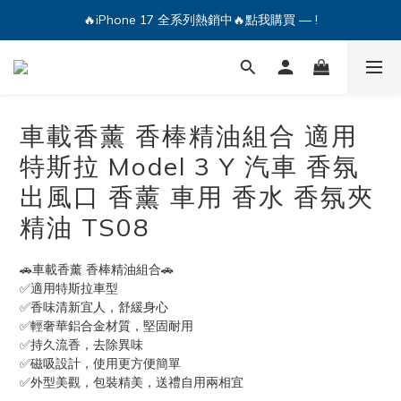
🔥iPhone 17 全系列熱銷中🔥點我購買 — !
💕加入Q哥 Line 新好友領優惠券！🎫
🔥iPhone 17 全系列熱銷中🔥點我購買 — !
車載香薰 香棒精油組合 適用
特斯拉 Model 3 Y 汽車 香氛
出風口 香薰 車用 香水 香氛夾
精油 TS08
🚗車載香薰 香棒精油組合🚗
✅適用特斯拉車型
✅香味清新宜人，舒緩身心
✅輕奢華鋁合金材質，堅固耐用
✅持久流香，去除異味
✅磁吸設計，使用更方便簡單
✅外型美觀，包裝精美，送禮自用兩相宜