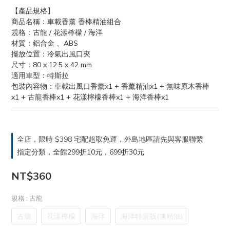
【產品規格】
商品名稱：車載香薰 香棒精油組合
規格：古龍 / 花漾檸檬 / 海洋
材質：鋁合金 、ABS
擺放位置：冷氣出風口夾
尺寸：80 x 12.5 x 42 mm
適用車型：特斯拉
包裝內容物：車載出風口香薰x1 + 香薰精油x1 + 無味原木香棒
x1 + 古龍香棒x1 + 花漾檸檬香棒x1 + 海洋香棒x1
全店，限時 $398 宅配超取免運，外島地區請先與客服聯繫
指定分類，全館299折10元，699折30元
NT$360
規格
: 古龍
古龍
花漾檸檬
海洋
海洋特規版(無精油)