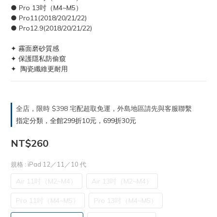
● Pro 13吋（M4~M5）
● Pro11(2018/20/21/22)
● Pro12.9(2018/20/21/22)
✦ 霧面磨砂質感
✦ 保護隱私防偷窺
✦  陶瓷纖維更耐用
全店，限時 $398 宅配超取免運，外島地區請先與客服聯繫
指定分類，全館299折10元，699折30元
NT$260
規格
: iPad 12／11／10 代
Air 11吋（M2~M4）
Air 13吋（M2~M4）
Pro 11吋（M4~M5）
Pro 13吋（M4~M5）