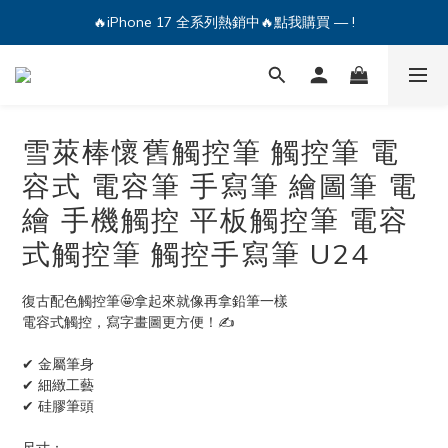
🔥iPhone 17 全系列熱銷中🔥點我購買 — !
💕加入Q哥 Line 新好友領優惠券！🎫
🔥iPhone 17 全系列熱銷中🔥點我購買 — !
雪萊棒懷舊觸控筆 觸控筆 電
容式 電容筆 手寫筆 繪圖筆 電
繪 手機觸控 平板觸控筆 電容
式觸控筆 觸控手寫筆 U24
復古配色觸控筆🤩拿起來就像再拿鉛筆一樣
電容式觸控，寫字畫圖更方便！✍️
✔ 金屬筆身
✔ 細緻工藝
✔ 硅膠筆頭