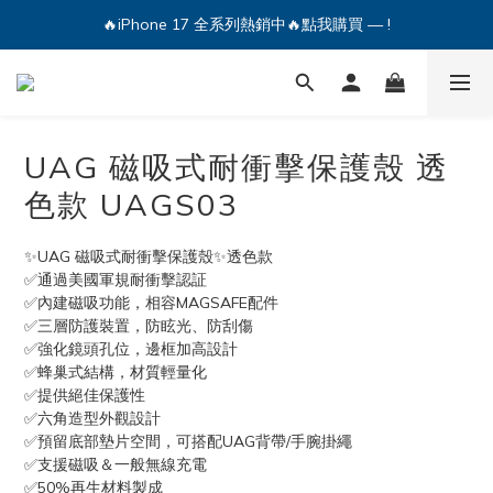
🔥iPhone 17 全系列熱銷中🔥點我購買 — !
💕加入Q哥 Line 新好友領優惠券！🎫
🔥iPhone 17 全系列熱銷中🔥點我購買 — !
UAG 磁吸式耐衝擊保護殼 透
色款 UAGS03
✨UAG 磁吸式耐衝擊保護殼✨透色款
✅通過美國軍規耐衝擊認証
✅內建磁吸功能，相容MAGSAFE配件 
✅三層防護裝置，防眩光、防刮傷 
✅強化鏡頭孔位，邊框加高設計
✅蜂巢式結構，材質輕量化
✅提供絕佳保護性
✅六角造型外觀設計
✅預留底部墊片空間，可搭配UAG背帶/手腕掛繩
✅支援磁吸＆一般無線充電
✅50%再生材料製成 