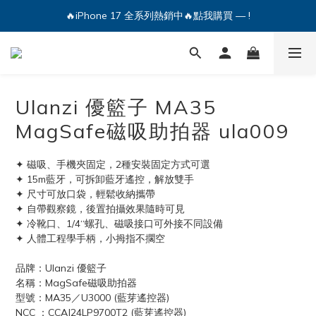
🔥iPhone 17 全系列熱銷中🔥點我購買 — !
💕加入Q哥 Line 新好友領優惠券！🎫
🔥iPhone 17 全系列熱銷中🔥點我購買 — !
Ulanzi 優籃子 MA35
MagSafe磁吸助拍器 ula009
✦ 磁吸、手機夾固定，2種安裝固定方式可選
✦ 15m藍牙，可拆卸藍牙遙控，解放雙手
✦ 尺寸可放口袋，輕鬆收納攜帶
✦ 自帶觀察鏡，後置拍攝效果隨時可見
✦ 冷靴口、1/4“螺孔、磁吸接口可外接不同設備
✦ 人體工程學手柄，小拇指不擱空
品牌：Ulanzi 優籃子
名稱：MagSafe磁吸助拍器
型號：MA35／U3000 (藍芽遙控器)
NCC ：CCAJ24LP9700T2 (藍芽遙控器)