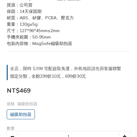
貨源：公司貨
保固：14天保固期
材質：ABS、矽膠、PCBA、壓克力
重量：130g±5g
尺寸：127*96*45mm±2mm
手機夾範圍：50-95mm
包裝內容物：MagSafe磁吸助拍器
全店，限時 $398 宅配超取免運，外島地區請先與客服聯繫
指定分類，全館299折10元，699折30元
NT$469
規格
: 磁吸助拍器
磁吸助拍器
數量