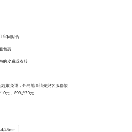
且牢固貼合
適包裹
傷您的皮膚或衣服
 宅配超取免運，外島地區請先與客服聯繫
10元，699折30元
44/45mm