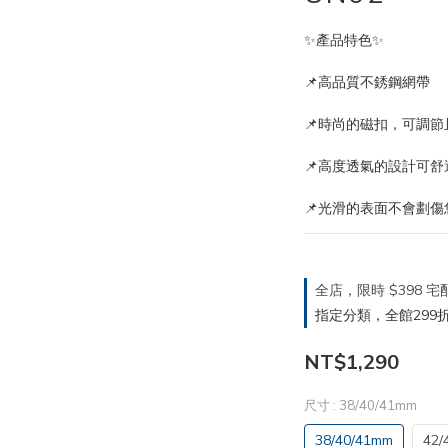
✨產品特色✨
📌高品質不銹鋼網帶
📌時尚的磁扣，可調節
📌高度透氣的設計可舒
📌光滑的表面不會劃
全店，限時 $398
指定分類，全館299折
NT$1,290
尺寸
: 38/40/41mm
38/40/41mm
42/