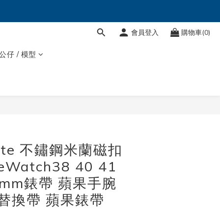
會員登入
購物車(0)
 公仔 / 模型
立即購買
ante 不鏽鋼米蘭磁扣
eWatch38 40 41
45 mm錶帶 蘋果手腕
 替換帶 蘋果錶帶