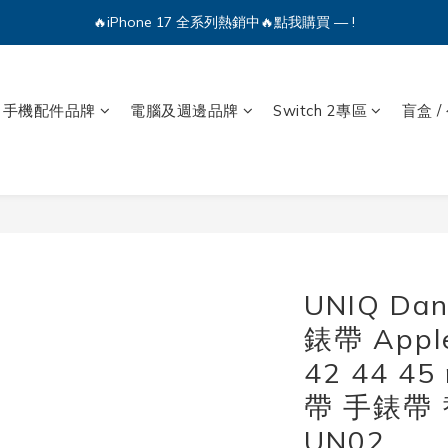
🔥iPhone 17 全系列熱銷中🔥點我購買 — !
💕加入Q哥 Line 新好友領優惠券！🎫
🔥iPhone 17 全系列熱銷中🔥點我購買 — !
手機配件品牌
電腦及週邊品牌
Switch 2專區
盲盒 /
UNIQ D
錶帶 Appl
42 44 
帶 手錶帶
UN02