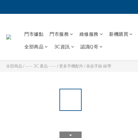
門市據點
門市服務
維修服務
新機購買
全部商品
3C資訊
認識Q哥
全部商品
/
---- 3C 產品 ----
/
更多手機配件
/
各款手錶 錶帶