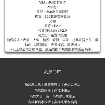
SIM：4G雙卡雙待
📍相機：
前置：500萬畫素鏡頭
後置：800萬畫素主鏡頭
光圈
前置：f/2.2
後置(主鏡頭)：f/2.0
閃光燈：後置閃光燈
拍照模式：夜景、人像、拍照、錄影、全景、超高畫質文件、慢
動作、縮時攝影、專業模式、動態照片
※以上敘述依官網為主。產品功能與規格以實際產品為準。
高屏門市
高雄鳳山店｜高雄瑞豐店｜高雄五甲店
高雄自由店｜高雄小港店
高雄大昌二店｜高雄鼎山家福店
高雄新楠家福店｜高雄鳳甲家福店