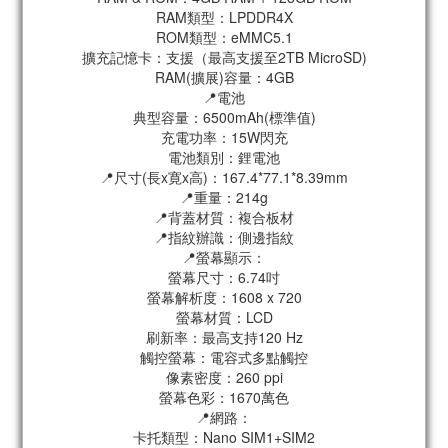
RAM類型：LPDDR4X
ROM類型：eMMC5.1
擴充記憶卡：支援（最高支援至2TB MicroSD)
RAM(擴展)容量：4GB
📍電池
典型容量：6500mAh(標準值)
充電功率：15W閃充
電池類別：鋰電池
📍尺寸(長x寛x高)：167.4*77.1*8.39mm
📍重量：214g
📍背蓋材質：複合板材
📍指紋辦識：側邊指紋
📍螢幕顯示：
螢幕尺寸：6.74吋
螢幕解析度：1608 x 720
螢幕材質：LCD
刷新率：最高支持120 Hz
觸控螢幕：電容式多點觸控
像素密度：260 ppi
螢幕色彩：1670萬色
📍網路：
卡托類型：Nano SIM1+SIM2