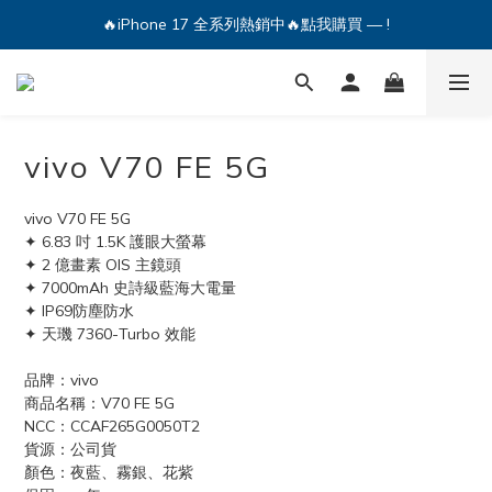
🔥iPhone 17 全系列熱銷中🔥點我購買 — !
💕加入Q哥 Line 新好友領優惠券！🎫
🔥iPhone 17 全系列熱銷中🔥點我購買 — !
vivo V70 FE 5G
vivo V70 FE 5G
✦ 6.83 吋 1.5K 護眼大螢幕
✦ 2 億畫素 OIS 主鏡頭
✦ 7000mAh 史詩級藍海大電量
✦ IP69防塵防水
✦ 天璣 7360-Turbo 效能
品牌：vivo
商品名稱：V70 FE 5G
NCC：CCAF265G0050T2
貨源：公司貨
顏色：夜藍、霧銀、花紫