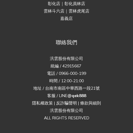
彰化店｜彰化員林店
雲林斗六店｜雲林虎尾店
嘉義店
聯絡我們
汎雲股份有限公司
統編 / 42915667
電話 / 0966-000-199
時間 / 12:00-21:00
地址 / 台南市南區中華西路一段21號
客服 / LINE
@qek888
隱私權政策
|
反詐騙聲明
|
條款與細則
汎雲股份有限公司
ALL RIGHTS RESERVED