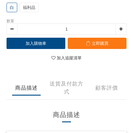
白
福利品
數量
加入購物車
立即購買
加入追蹤清單
送貨及付款方
商品描述
顧客評價
式
商品描述