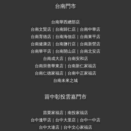
台南門市
台南華西總部店
台南文賢店｜台南歸仁店｜台南中華店
台南育德店｜台南海佃店｜台南東平店
台南健康店｜台南鹽行店｜台南新營店
台南華平店｜台南開山店｜台南北安店
台南成大店｜台南安和店
台南崇善華東店｜台南新仁家福店
台南仁德家福店｜台南中正家福店
台南未來之城
苗中彰投雲嘉門市
苗栗家福店｜南投家福店
台中逢甲店｜台中大里店｜台中一中店
台中大連店｜台中文心家福店